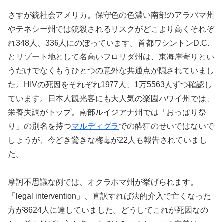
さすが銃社会アメリカ。保守色の色濃い南部のアラバマ州
やテネシー州では銃殺されるリスクがどこより高くそれぞ
れ348人、336人にのぼっています。首都ワシントンD.C.
とリゾート地として名高いフロリダ州は、東海岸寄りとい
うだけでなくもうひとつの意外な共通点が隠されていまし
た。HIVの死因をそれぞれ1977人、1万5563人ずつ確認し
ています。日本人観光客にも大人気の楽園ハワイ州では、
栄養失調がトップ。南部ルイジアナ州では「おっぱり祭
り」の別名を持つ
マルディグラ
での酔狂のせいではないで
しょうが、今どき驚きな梅毒が22人も報告されていまし
た。
摩訶不思議な例では、オクラホマ州が挙げられます。
「legal intervention」、直訳すれば法的介入で亡くなった
方が8624人に達していました。どうしてこれが死因なの