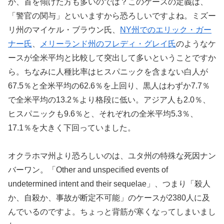
か、首を傾げた方も多いのでは？このケースの定義は、
「警官の関与」といいますから恐ろしいですよね。ミズー
リ州のマイケル・ブラウン氏、
NY州でのエリック・ガー
ナー氏
、
メリーランド州のフレディ・グレイ氏
のようなケ
ースが全米平均と比較して突出して多いということですか
ら。ちなみに人種比率はヒスパニックを含まない白人が
67.5％と全米平均の62.6％を上回り、黒人はわずか7.7％
で全米平均の13.2％より格段に低い。アジア人も2.0％、
ヒスパニックも9.6％と、それぞれの全米平均5.3％、
17.1％を大きく下回っていました。
オクラホマ州より恐ろしいのは、ユタ州の特殊な死因ナン
バーワン。「Other and unspecified events of
undetermined intent and their sequelae」、つまり「殺人
か、自殺か、事故が断定不可能」のケースが2380人に及
んでいるのですよ。ちょっと背筋が寒くなってしまいまし