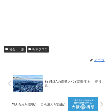
社会・一般
転載ブログ
アゴラ
独でNSAの産業スパイ活動浮上 --- 長谷川
良
与えられた環境か、自ら選んだ自由か