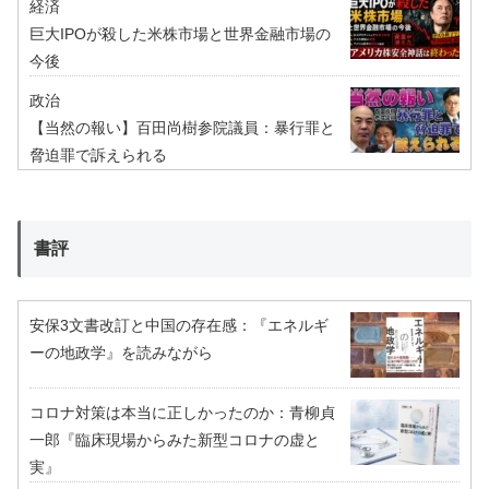
経済
巨大IPOが殺した米株市場と世界金融市場の
今後
政治
【当然の報い】百田尚樹参院議員：暴行罪と
脅迫罪で訴えられる
書評
安保3文書改訂と中国の存在感：『エネルギ
ーの地政学』を読みながら
コロナ対策は本当に正しかったのか：青柳貞
一郎『臨床現場からみた新型コロナの虚と
実』