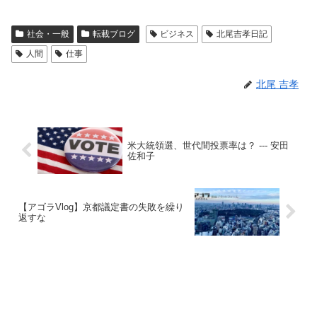
社会・一般
転載ブログ
ビジネス
北尾吉孝日記
人間
仕事
北尾 吉孝
米大統領選、世代間投票率は？ --- 安田
佐和子
【アゴラVlog】京都議定書の失敗を繰り
返すな