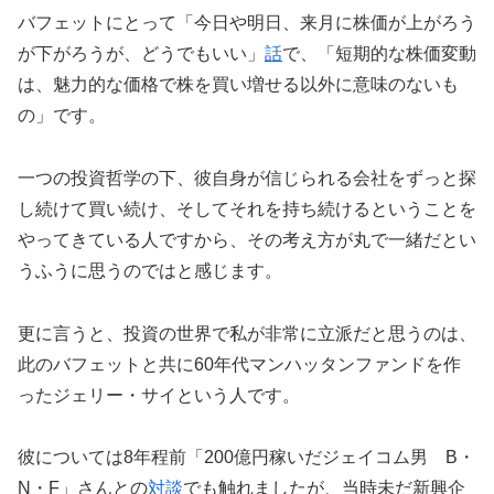
バフェットにとって「今日や明日、来月に株価が上がろう
が下がろうが、どうでもいい」
話
で、「短期的な株価変動
は、魅力的な価格で株を買い増せる以外に意味のないも
の」です。
一つの投資哲学の下、彼自身が信じられる会社をずっと探
し続けて買い続け、そしてそれを持ち続けるということを
やってきている人ですから、その考え方が丸で一緒だとい
うふうに思うのではと感じます。
更に言うと、投資の世界で私が非常に立派だと思うのは、
此のバフェットと共に60年代マンハッタンファンドを作
ったジェリー・サイという人です。
彼については8年程前「200億円稼いだジェイコム男 B・
N・F」さんとの
対談
でも触れましたが、当時未だ新興企