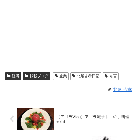
経済
転載ブログ
企業
北尾吉孝日記
名言
北尾 吉孝
【アゴラVlog】アゴラ流オトコの手料理
vol.8