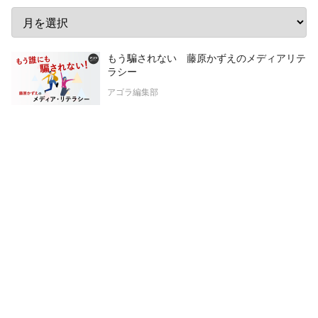
もう騙されない 藤原かずえのメディアリテ
ラシー
アゴラ編集部