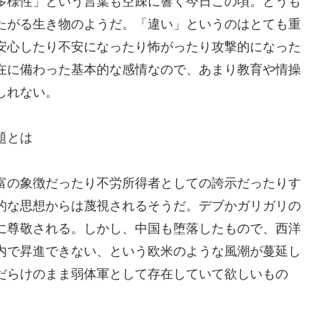
多様性」という言葉も空疎に響く今日この頃。どうも
たがる生き物のようだ。「違い」というのはとても重
安心したり不安になったり怖がったり攻撃的になった
在に備わった基本的な感情なので、あまり教育や情操
しれない。
題とは
富の象徴だったり不労所得者としての誇示だったりす
的な思想からは蔑視されるそうだ。デブかガリガリの
に尊敬される。しかし、中国も堕落したもので、西洋
内で昇進できない、という欧米のような風潮が蔓延し
だらけのまま弱体軍として存在していて欲しいもの