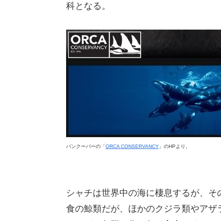
科となる。
バンクーバーの「
ORCA CONSERVANCY
」のHPより。
シャチは世界中の海に棲息するが、そ
食の鯨類だが、ほかのクジラ類やアザ