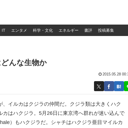
IT
エンタメ
科学・文化
エネルギー
書評
投稿募集
はどんな生物か
2015.05.28 00:
が、イルカはクジラの仲間だ。クジラ類は大きくハク
カはハクジラ。5月26日に東京湾へ群れが迷い込んで
 Whale）もハクジラだ。シャチはハクジラ亜目マイルカ