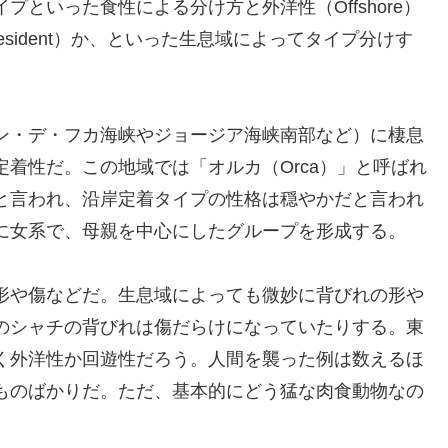
といった食性による分け方と外洋性（Offshore）
（resident）か、といった生息域によってタイプ分けす
ン・デ・フカ海峡やジョージア海峡南部など）に棲息
着性だ。この地域では「オルカ（Orca）」と呼ばれ
と言われ、沿岸定着タイプの性格は穏やかだと言われ
に女系で、母親を中心にしたグループを形成する。
形や傷などだ。生息域によっても微妙に背びれの形や
のシャチの背びれは傷だらけになっていたりする。東
く外洋性か回遊性だろう。人間を襲った例は数えるほ
ものばかりだ。ただ、基本的にどう猛な肉食動物なの
。