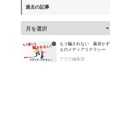
過去の記事
もう騙されない 藤原かず
えのメディアリテラシー
アゴラ編集部