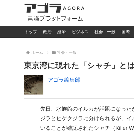
トップ
政治
経済
ビジネス
社会・一般
国際
ホーム
社会・一般
東京湾に現れた「シャチ」と
アゴラ編集部
先日、水族館のイルカが話題になった
ジラとヒゲクジラに分けられるが、イル
いることが確認されたシャチ（Killer