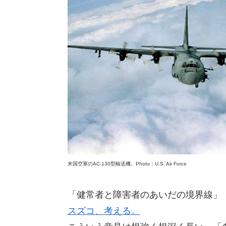
米国空軍のAC-130型輸送機。Photo：U.S. Air Force
「健常者と障害者のあいだの境界線」
スズコ、考える。