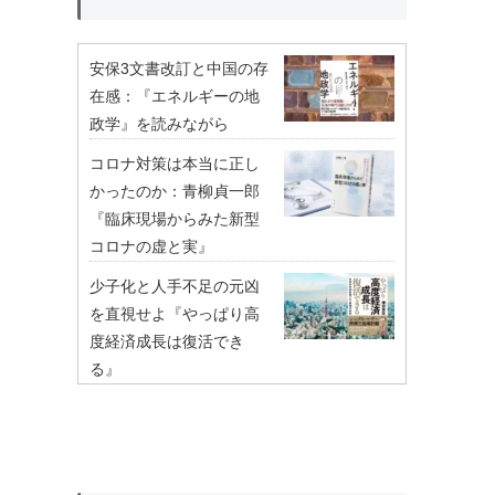
安保3文書改訂と中国の存
在感：『エネルギーの地
政学』を読みながら
コロナ対策は本当に正し
かったのか：青柳貞一郎
『臨床現場からみた新型
コロナの虚と実』
少子化と人手不足の元凶
を直視せよ『やっぱり高
度経済成長は復活でき
る』