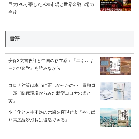
巨大IPOが殺した米株市場と世界金融市場の
今後
書評
安保3文書改訂と中国の存在感：『エネルギ
ーの地政学』を読みながら
コロナ対策は本当に正しかったのか：青柳貞
一郎『臨床現場からみた新型コロナの虚と
実』
少子化と人手不足の元凶を直視せよ『やっぱ
り高度経済成長は復活できる』