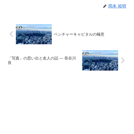
岡本 裕明
ベンチャーキャピタルの極意
「写真」の思い出と友人の話 --- 長谷川
良