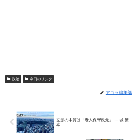
政治
今日のリンク
アゴラ編集部
左派の本質は「老人保守政党」 --- 城 繁
幸