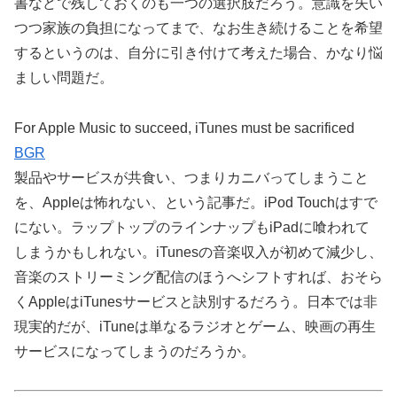
書などで残しておくのも一つの選択肢だろう。意識を失い
つつ家族の負担になってまで、なお生き続けることを希望
するというのは、自分に引き付けて考えた場合、かなり悩
ましい問題だ。
For Apple Music to succeed, iTunes must be sacrificed
BGR
製品やサービスが共食い、つまりカニバってしまうこと
を、Appleは怖れない、という記事だ。iPod Touchはすで
にない。ラップトップのラインナップもiPadに喰われて
しまうかもしれない。iTunesの音楽収入が初めて減少し、
音楽のストリーミング配信のほうへシフトすれば、おそら
くAppleはiTunesサービスと訣別するだろう。日本では非
現実的だが、iTuneは単なるラジオとゲーム、映画の再生
サービスになってしまうのだろうか。