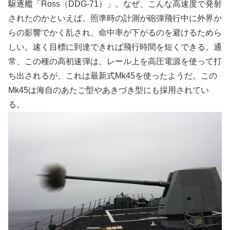
駆逐艦「Ross（DDG-71）」。なぜ、こんな高速度で発射
されたのかといえば、照準時の計測が砲弾飛行中に外界か
らの影響でかく乱され、命中率が下がるのを避けるためら
しい。速く目標に到達できれば飛行時間を短くできる。通
常、この種の高初速弾は、レール上を高圧電源を使って打
ち出されるが、これは最新式Mk45を使ったようだ。この
Mk45は海自のあたご型やあきづき型にも採用されてい
る。