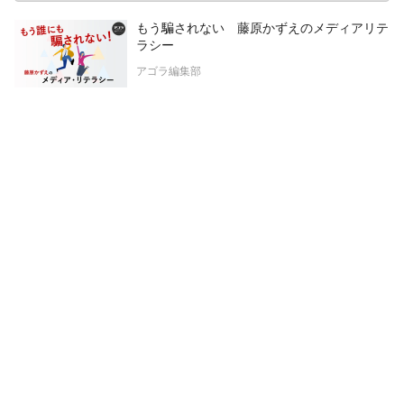
もう騙されない 藤原かずえのメディアリテ
ラシー
アゴラ編集部