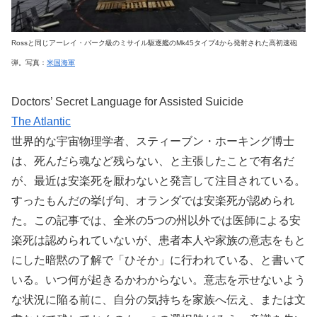
Rossと同じアーレイ・バーク級のミサイル駆逐艦のMk45タイプ4から発射された高初速砲
弾。写真：
米国海軍
Doctors’ Secret Language for Assisted Suicide
The Atlantic
世界的な宇宙物理学者、スティーブン・ホーキング博士
は、死んだら魂など残らない、と主張したことで有名だ
が、最近は安楽死を厭わないと発言して注目されている。
すったもんだの挙げ句、オランダでは安楽死が認められ
た。この記事では、全米の5つの州以外では医師による安
楽死は認められていないが、患者本人や家族の意志をもと
にした暗黙の了解で「ひそか」に行われている、と書いて
いる。いつ何が起きるかわからない。意志を示せないよう
な状況に陥る前に、自分の気持ちを家族へ伝え、または文