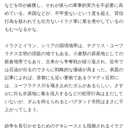
などをISが鹵獲し、それが彼らの軍事的実力を不必要に高
めている。米国などが、不甲斐ないという度を超え、背信
行為を疑われても仕方ないイラク軍に業を煮やしているの
もむべなるかな。
イラクとイラン、シリアの国境地帯は、チグリス・ユーフ
ラテス文明の揺藍の地でもある。小麦類の原産地としての
穀倉地帯でもあり、古来から争奪戦が繰り返され、近年で
は石油が出るのでさらに戦略的な価値が高まった。表題の
記事によれば、首都にも近い要衝であるラマディ近郊に
は、ユーフラテス川を堰き止めたダムがあるらしい。さす
がにISも水源地に毒を混入するなどの犯罪行為はまだして
いないが、ダムを抑えられるとバグダッド市民はまさに干
上がってしまう。
紛争を長引かせるためのデキレースとも指摘されるイラク