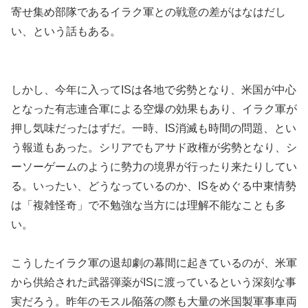
寄せ集め部隊であるイラク軍との戦意の差がはなはだし
い、という話もある。
しかし、今年に入ってISは各地で劣勢となり、米国が中心
となった有志連合軍による空爆の効果もあり、イラク軍が
押し気味だったはずだ。一時、IS消滅も時間の問題、とい
う報道もあった。シリアでもアサド政権が劣勢となり、シ
ーソーゲームのように勢力の境界が行ったり来たりしてい
る。いったい、どうなっているのか、ISをめぐる中東情勢
は「複雑怪奇」で不勉強な当方には理解不能なことも多
い。
こうしたイラク軍の退却劇の幕間に起きているのが、米軍
から供給された武器弾薬がISに渡っているという深刻な事
実だろう。昨年のモスル陥落の際も大量の米国製軍事車両