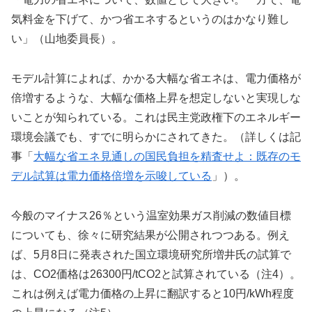
気料金を下げて、かつ省エネするというのはかなり難し
い」（山地委員長）。
モデル計算によれば、かかる大幅な省エネは、電力価格が
倍増するような、大幅な価格上昇を想定しないと実現しな
いことが知られている。これは民主党政権下のエネルギー
環境会議でも、すでに明らかにされてきた。（詳しくは記
事「
大幅な省エネ見通しの国民負担を精査せよ：既存のモ
デル試算は電力価格倍増を示唆している
」）。
今般のマイナス26％という温室効果ガス削減の数値目標
についても、徐々に研究結果が公開されつつある。例え
ば、5月8日に発表された国立環境研究所増井氏の試算で
は、CO2価格は26300円/tCO2と試算されている（注4）。
これは例えば電力価格の上昇に翻訳すると10円/kWh程度