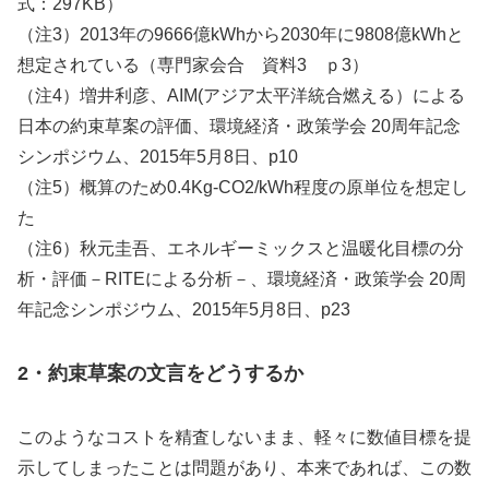
式：297KB）
（注3）2013年の9666億kWhから2030年に9808億kWhと
想定されている（専門家会合 資料3 ｐ3）
（注4）増井利彦、AIM(アジア太平洋統合燃える）による
日本の約束草案の評価、環境経済・政策学会 20周年記念
シンポジウム、2015年5月8日、p10
（注5）概算のため0.4Kg-CO2/kWh程度の原単位を想定し
た
（注6）秋元圭吾、エネルギーミックスと温暖化目標の分
析・評価－RITEによる分析－、環境経済・政策学会 20周
年記念シンポジウム、2015年5月8日、p23
2・約束草案の文言をどうするか
このようなコストを精査しないまま、軽々に数値目標を提
示してしまったことは問題があり、本来であれば、この数