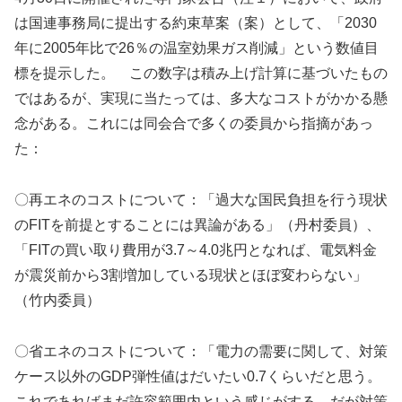
は国連事務局に提出する約束草案（案）として、「2030
年に2005年比で26％の温室効果ガス削減」という数値目
標を提示した。 この数字は積み上げ計算に基づいたもの
ではあるが、実現に当たっては、多大なコストがかかる懸
念がある。これには同会合で多くの委員から指摘があっ
た：
〇再エネのコストについて：「過大な国民負担を行う現状
のFITを前提とすることには異論がある」（丹村委員）、
「FITの買い取り費用が3.7～4.0兆円となれば、電気料金
が震災前から3割増加している現状とほぼ変わらない」
（竹内委員）
〇省エネのコストについて：「電力の需要に関して、対策
ケース以外のGDP弾性値はだいたい0.7くらいだと思う。
これであればまだ許容範囲内という感じがする。だが対策