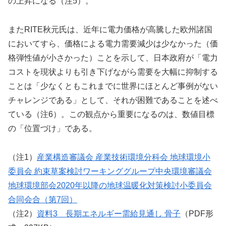
の上昇になる（注5）。
またRITE秋元氏は、近年に電力価格が高騰した欧州諸国
においてすら、価格による電力需要減少は少なかった（価
格弾性値が小さかった）ことを示して、日本政府が「電力
コストを現状よりも引き下げながら需要を大幅に抑制する
ことは「少なくともこれまでに世界にほとんど事例がない
チャレンジである」として、それが困難であることを述べ
ている（注6）。この観点から重要になるのは、数値目標
の「位置づけ」である。
（注1）
産業構造審議会 産業技術環境分科会 地球環境小
委員会 約束草案検討ワーキンググループ中央環境審議会
地球環境部会2020年以降の地球温暖化対策検討小委員会
合同会合（第7回）
（注2）
資料3 長期エネルギー需給見通し 骨子
（PDF形