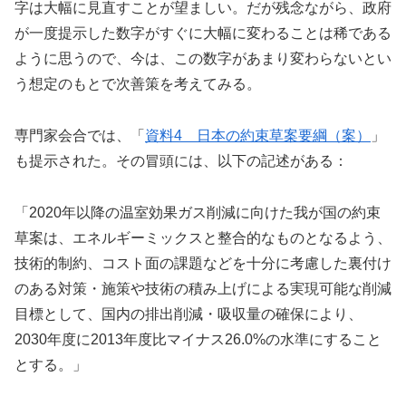
字は大幅に見直すことが望ましい。だが残念ながら、政府
が一度提示した数字がすぐに大幅に変わることは稀である
ように思うので、今は、この数字があまり変わらないとい
う想定のもとで次善策を考えてみる。
専門家会合では、「
資料4 日本の約束草案要綱（案）
」
も提示された。その冒頭には、以下の記述がある：
「2020年以降の温室効果ガス削減に向けた我が国の約束
草案は、エネルギーミックスと整合的なものとなるよう、
技術的制約、コスト面の課題などを十分に考慮した裏付け
のある対策・施策や技術の積み上げによる実現可能な削減
目標として、国内の排出削減・吸収量の確保により、
2030年度に2013年度比マイナス26.0%の水準にすること
とする。」