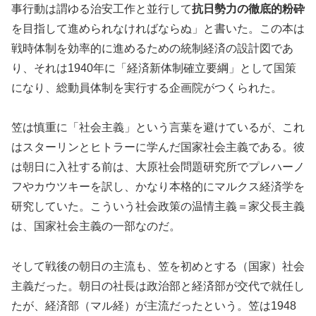
事行動は謂ゆる治安工作と並行して
抗日勢力の徹底的粉砕
を目指して進められなければならぬ」と書いた。この本は
戦時体制を効率的に進めるための統制経済の設計図であ
り、それは1940年に「経済新体制確立要綱」として国策
になり、総動員体制を実行する企画院がつくられた。
笠は慎重に「社会主義」という言葉を避けているが、これ
はスターリンとヒトラーに学んだ国家社会主義である。彼
は朝日に入社する前は、大原社会問題研究所でプレハーノ
フやカウツキーを訳し、かなり本格的にマルクス経済学を
研究していた。こういう社会政策の温情主義＝家父長主義
は、国家社会主義の一部なのだ。
そして戦後の朝日の主流も、笠を初めとする（国家）社会
主義だった。朝日の社長は政治部と経済部が交代で就任し
たが、経済部（マル経）が主流だったという。笠は1948