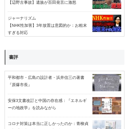
【辺野古事故】遺族が百田発言に激怒
ジャーナリズム
【NHK性加害】3年放置は意図的か：お粗末
すぎる対応
書評
平和都市・広島の設計者・浜井信三の著書
『原爆市長』
安保3文書改訂と中国の存在感：『エネルギ
ーの地政学』を読みながら
コロナ対策は本当に正しかったのか：青柳貞