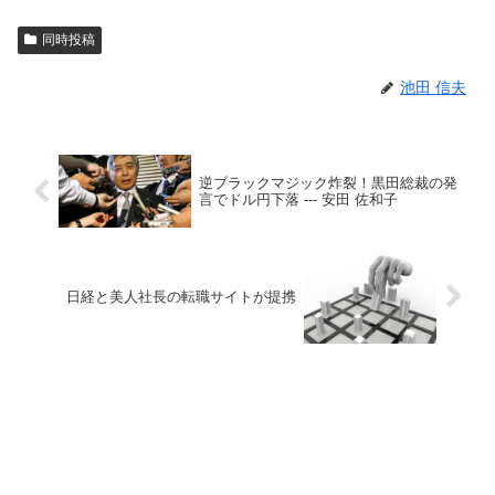
同時投稿
池田 信夫
逆ブラックマジック炸裂！黒田総裁の発
言でドル円下落 --- 安田 佐和子
日経と美人社長の転職サイトが提携