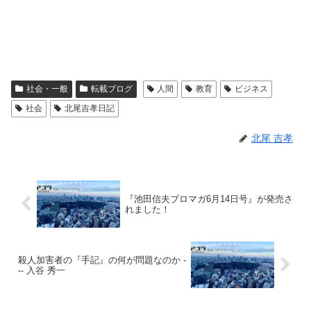
社会・一般
転載ブログ
人間
教育
ビジネス
社会
北尾吉孝日記
北尾 吉孝
『池田信夫ブロマガ6月14日号』が発売さ
れました！
殺人加害者の『手記』の何が問題なのか -
-- 入谷 秀一