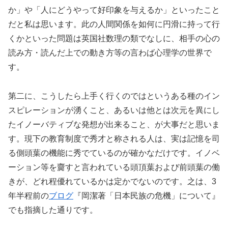
か」や「人にどうやって好印象を与えるか」といったこと
だと私は思います。此の人間関係を如何に円滑に持って行
くかといった問題は英国社数理の類でなしに、相手の心の
読み方・読んだ上での動き方等の言わば心理学の世界で
す。
第二に、こうしたら上手く行くのではというある種のイン
スピレーションが湧くこと、あるいは他とは次元を異にし
たイノーバティブな発想が出来ること、が大事だと思いま
す。現下の教育制度で秀才と称される人は、実は記憶を司
る側頭葉の機能に秀でているのが確かなだけです。イノベ
ーション等を齎すと言われている頭頂葉および前頭葉の働
きが、どれ程優れているかは定かでないのです。之は、3
年半程前の
ブログ
『岡潔著「日本民族の危機」について』
でも指摘した通りです。