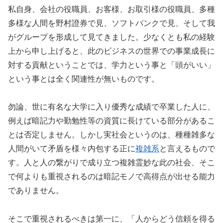
私自身、会社の役職員、お客様、お取引様の役職員、多種
多様な人間を野村證券で見、ソフトバンクで見、そして我
がグループを形成して見てきました。少なくとも私の経験
上から申し上げると、此のビジネスの世界での事業成長に
対する貢献ということでは、学力という事と「頭がいい」
という事とは全く関連性が無いものです。
勿論、世に有名な大学に入り優秀な成績で卒業した人に、
例えば暗記力や勤勉性等の資質に長けている部分があるこ
とは否定しません。しかし実社会というのは、種種雑多な
人間がいて矛盾を様々内包する正に
複雑系
と言えるもので
す。人と人の繋がりで成り立つ複雑霊妙な此の社会、そこ
で何よりも重視されるのは暗記モノで高得点が出せる能力
でありません。
そこで重視されるべきは第一に、「人からどう信頼を得る