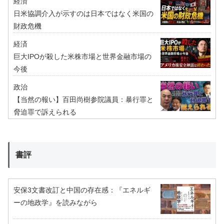
経済
日米協調介入が示すのは日本ではなく米国の
財政危機
経済
巨大IPOが殺した米株市場と世界金融市場の
今後
政治
【当然の報い】百田尚樹参院議員：暴行罪と
脅迫罪で訴えられる
書評
安保3文書改訂と中国の存在感：『エネルギ
ーの地政学』を読みながら