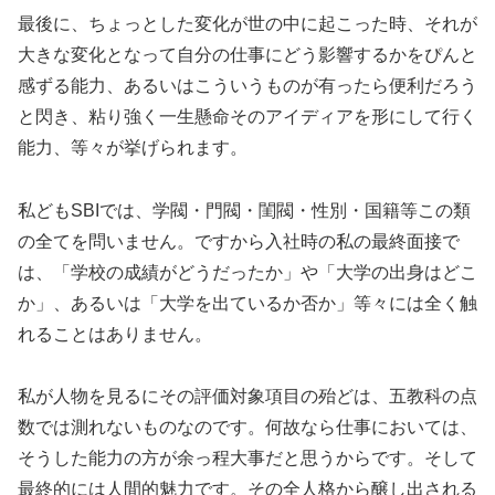
最後に、ちょっとした変化が世の中に起こった時、それが
大きな変化となって自分の仕事にどう影響するかをぴんと
感ずる能力、あるいはこういうものが有ったら便利だろう
と閃き、粘り強く一生懸命そのアイディアを形にして行く
能力、等々が挙げられます。
私どもSBIでは、学閥・門閥・閨閥・性別・国籍等この類
の全てを問いません。ですから入社時の私の最終面接で
は、「学校の成績がどうだったか」や「大学の出身はどこ
か」、あるいは「大学を出ているか否か」等々には全く触
れることはありません。
私が人物を見るにその評価対象項目の殆どは、五教科の点
数では測れないものなのです。何故なら仕事においては、
そうした能力の方が余っ程大事だと思うからです。そして
最終的には人間的魅力です。その全人格から醸し出される