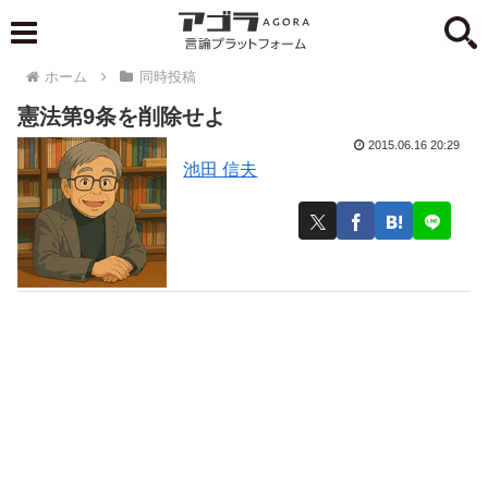
ホーム
同時投稿
憲法第9条を削除せよ
2015.06.16 20:29
池田 信夫