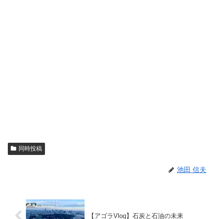
同時投稿
池田 信夫
【アゴラVlog】石炭と石油の未来