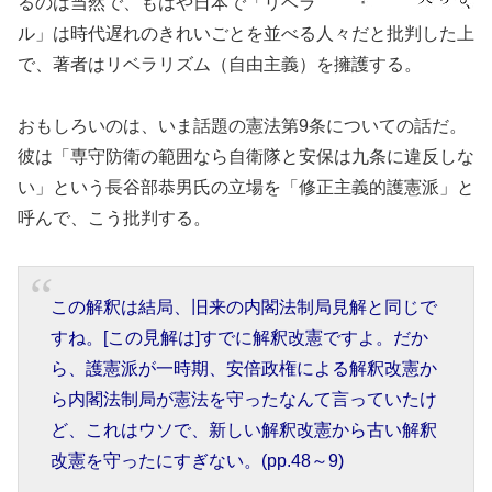
るのは当然で、もはや日本で「リベラ
ル」は時代遅れのきれいごとを並べる人々だと批判した上
で、著者はリベラリズム（自由主義）を擁護する。
おもしろいのは、いま話題の憲法第9条についての話だ。
彼は「専守防衛の範囲なら自衛隊と安保は九条に違反しな
い」という長谷部恭男氏の立場を「修正主義的護憲派」と
呼んで、こう批判する。
この解釈は結局、旧来の内閣法制局見解と同じで
すね。[この見解は]すでに解釈改憲ですよ。だか
ら、護憲派が一時期、安倍政権による解釈改憲か
ら内閣法制局が憲法を守ったなんて言っていたけ
ど、これはウソで、新しい解釈改憲から古い解釈
改憲を守ったにすぎない。(pp.48～9)