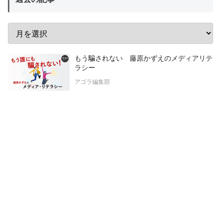
もう騙されない 藤原かずえのメディアリテ
ラシー
アゴラ編集部