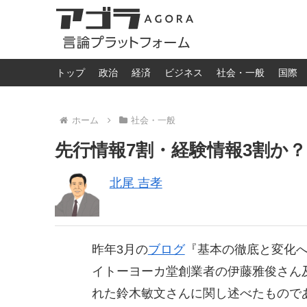
トップ
政治
経済
ビジネス
社会・一般
国際
ホーム
社会・一般
先行情報7割・経験情報3割か？
北尾 吉孝
昨年3月の
ブログ
『基本の徹底と変化
イトーヨーカ堂創業者の伊藤雅俊さん
れた鈴木敏文さんに関し述べたもので