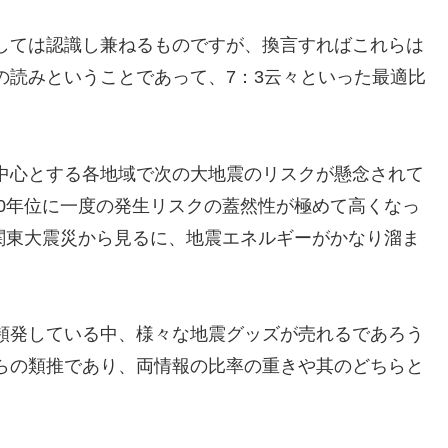
しては認識し兼ねるものですが、換言すればこれらは
の読みということであって、7：3云々といった最適比
中心とする各地域で次の大地震のリスクが懸念されて
00年位に一度の発生リスクの蓋然性が極めて高くなっ
た関東大震災から見るに、地震エネルギーがかなり溜ま
頻発している中、様々な地震グッズが売れるであろう
らの類推であり、両情報の比率の重きや其のどちらと