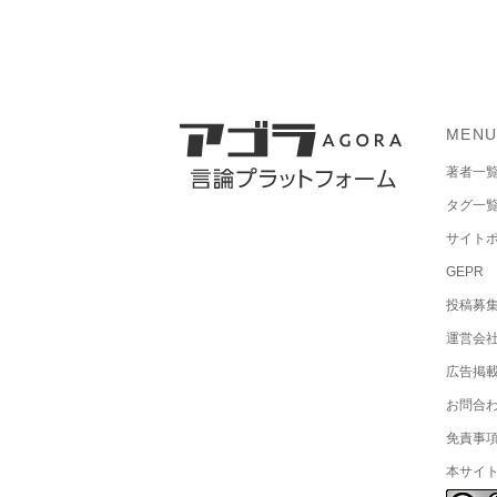
MEN
著者一
タグ一
サイト
GEPR
投稿募
運営会
広告掲
お問合
免責事
本サイ