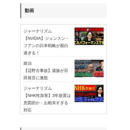
動画
ジャーナリズム
【NVIDIA】ジェンスン・
フアンの日本戦略が面白
過ぎる！
政治
【辺野古事故】遺族が百
田発言に激怒
ジャーナリズム
【NHK性加害】3年放置は
意図的か：お粗末すぎる
対応