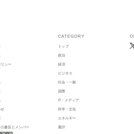
U
CATEGORY
O
覧
トップ
覧
政治
ポリシー
経済
ビジネス
集
社会・一般
社
国際
載
IT・メディア
わせ
科学・文化
項
エネルギー
トの趣旨とメンバー
書評