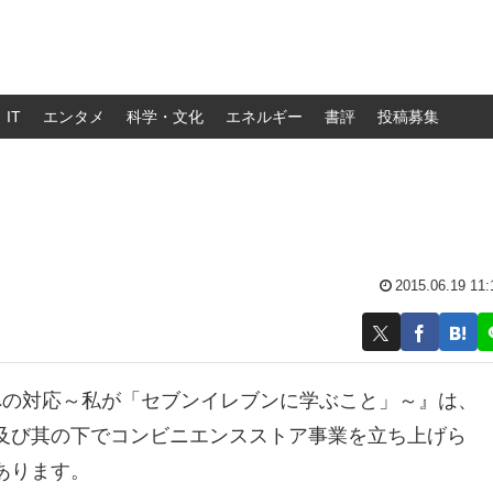
IT
エンタメ
科学・文化
エネルギー
書評
投稿募集
2015.06.19 11:
への対応～私が「セブンイレブンに学ぶこと」～』は、
及び其の下でコンビニエンスストア事業を立ち上げら
あります。