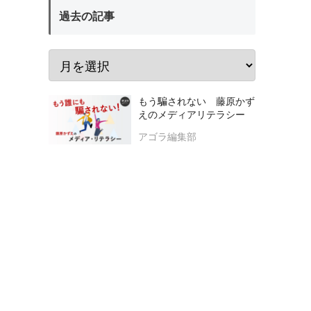
過去の記事
もう騙されない 藤原かず
えのメディアリテラシー
アゴラ編集部