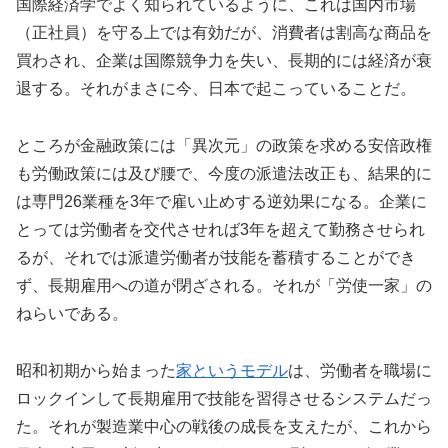
国際経済学でよく知られているように、これは国内市場
（正社員）を守る上では有効だが、消費者は割高な商品を
買わされ、企業は国際競争力を失い、長期的には経済が衰
退する。それがまさに今、日本で起こっていることだ。
ところが金融政策には「異次元」の政策を求める安倍政権
も労働政策には及び腰で、今度の派遣法改正も、結果的に
は専門26業種を3年で雇い止めする逆効果になる。企業に
とっては労働者を交代させれば3年を超えて勤務させられ
るが、それでは派遣労働者が技能を蓄積することができ
ず、長期雇用への道が閉ざされる。それが「労使一家」の
ねらいである。
昭和初期から始まった
家というモデル
は、労働者を職場に
ロックインして長期雇用で技能を習得させるシステムだっ
た。それが製造業中心の戦後の成長を支えたが、これから