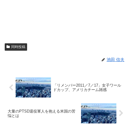
同時投稿
池田 信夫
「リメンバー2011／7／17」女子ワール
ドカップ、アメリカチーム雑感
大量のPTSD退役軍人を抱える米国の苦
悩とは