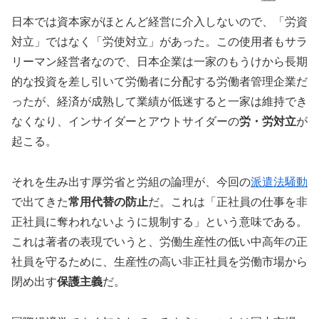
日本では資本家がほとんど経営に介入しないので、「労資
対立」ではなく「労使対立」があった。この使用者もサラ
リーマン経営者なので、日本企業は一家のもうけから長期
的な投資を差し引いて労働者に分配する労働者管理企業だ
ったが、経済が成熟して業績が低迷すると一家は維持でき
なくなり、インサイダーとアウトサイダーの
労・労対立
が
起こる。
それを生み出す厚労省と労組の論理が、今回の
派遣法騒動
で出てきた
常用代替の防止
だ。これは「正社員の仕事を非
正社員に奪われないように規制する」という意味である。
これは著者の表現でいうと、労働生産性の低い中高年の正
社員を守るために、生産性の高い非正社員を労働市場から
閉め出す
保護主義
だ。