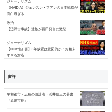
ジャーナリズム
【NVIDIA】ジェンスン・フアンの日本戦略が
面白過ぎる！
政治
【辺野古事故】遺族が百田発言に激怒
ジャーナリズム
【NHK性加害】3年放置は意図的か：お粗末
すぎる対応
書評
平和都市・広島の設計者・浜井信三の著書
『原爆市長』