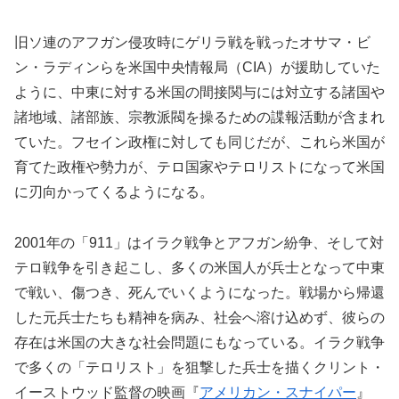
旧ソ連のアフガン侵攻時にゲリラ戦を戦ったオサマ・ビ
ン・ラディンらを米国中央情報局（CIA）が援助していた
ように、中東に対する米国の間接関与には対立する諸国や
諸地域、諸部族、宗教派閥を操るための諜報活動が含まれ
ていた。フセイン政権に対しても同じだが、これら米国が
育てた政権や勢力が、テロ国家やテロリストになって米国
に刃向かってくるようになる。
2001年の「911」はイラク戦争とアフガン紛争、そして対
テロ戦争を引き起こし、多くの米国人が兵士となって中東
で戦い、傷つき、死んでいくようになった。戦場から帰還
した元兵士たちも精神を病み、社会へ溶け込めず、彼らの
存在は米国の大きな社会問題にもなっている。イラク戦争
で多くの「テロリスト」を狙撃した兵士を描くクリント・
イーストウッド監督の映画『
アメリカン・スナイパー
』