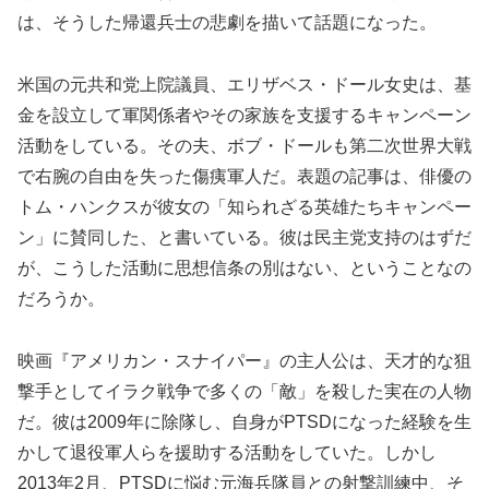
は、そうした帰還兵士の悲劇を描いて話題になった。
米国の元共和党上院議員、エリザベス・ドール女史は、基
金を設立して軍関係者やその家族を支援するキャンペーン
活動をしている。その夫、ボブ・ドールも第二次世界大戦
で右腕の自由を失った傷痍軍人だ。表題の記事は、俳優の
トム・ハンクスが彼女の「知られざる英雄たちキャンペー
ン」に賛同した、と書いている。彼は民主党支持のはずだ
が、こうした活動に思想信条の別はない、ということなの
だろうか。
映画『アメリカン・スナイパー』の主人公は、天才的な狙
撃手としてイラク戦争で多くの「敵」を殺した実在の人物
だ。彼は2009年に除隊し、自身がPTSDになった経験を生
かして退役軍人らを援助する活動をしていた。しかし
2013年2月、PTSDに悩む元海兵隊員との射撃訓練中、そ