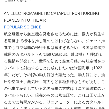
AN ELECTROMAGNETIC CATAPULT FOR HURLING
PLANES INTO THE AIR
POPULAR SCIENCE
航空母艦から航空機を発進させるためには、揚力が発生す
る速度まで機体を推し進めなければならない。ジェット推
進でも航空母艦の飛行甲板は短すぎるため、各国は艦船搭
載用のカタパルト（Aircraft Catapult、射出機）と呼ばれ
る機構を開発した。世界で初めて航空母艦から航空機をカ
タパルトで射出することに成功したのは米国海軍（1922
年）だが、その際の動力源は火薬だった。動力源には、油
圧や空気圧、蒸気圧、電力など多種多様なものがあり、こ
の記事で紹介している米国海軍の方式はリニア電磁式のカ
タパルトらしい。現在のものは蒸気圧で、これは圧が上が
るまでに時間がかかる。リニアモーターによるカタパルト
は、省エネ省スペースでメンテナンスも簡単、正確な操作