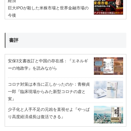
経済
巨大IPOが殺した米株市場と世界金融市場の
今後
書評
安保3文書改訂と中国の存在感：『エネルギ
ーの地政学』を読みながら
コロナ対策は本当に正しかったのか：青柳貞
一郎『臨床現場からみた新型コロナの虚と
実』
少子化と人手不足の元凶を直視せよ『やっぱ
り高度経済成長は復活できる』