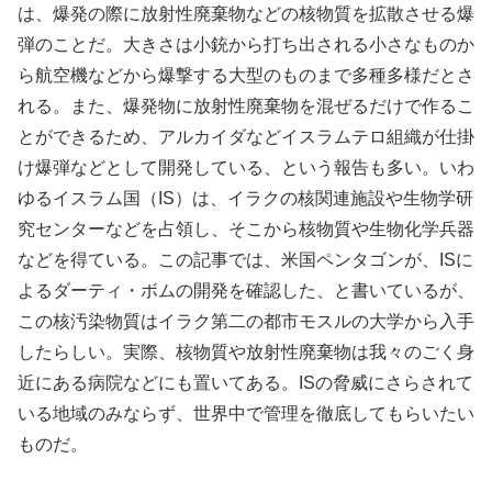
は、爆発の際に放射性廃棄物などの核物質を拡散させる爆
弾のことだ。大きさは小銃から打ち出される小さなものか
ら航空機などから爆撃する大型のものまで多種多様だとさ
れる。また、爆発物に放射性廃棄物を混ぜるだけで作るこ
とができるため、アルカイダなどイスラムテロ組織が仕掛
け爆弾などとして開発している、という報告も多い。いわ
ゆるイスラム国（IS）は、イラクの核関連施設や生物学研
究センターなどを占領し、そこから核物質や生物化学兵器
などを得ている。この記事では、米国ペンタゴンが、ISに
よるダーティ・ボムの開発を確認した、と書いているが、
この核汚染物質はイラク第二の都市モスルの大学から入手
したらしい。実際、核物質や放射性廃棄物は我々のごく身
近にある病院などにも置いてある。ISの脅威にさらされて
いる地域のみならず、世界中で管理を徹底してもらいたい
ものだ。