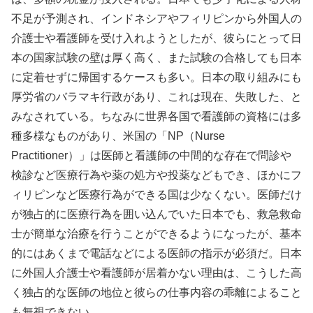
不足が予測され、インドネシアやフィリピンから外国人の
介護士や看護師を受け入れようとしたが、彼らにとって日
本の国家試験の壁は厚く高く、また試験の合格しても日本
に定着せずに帰国するケースも多い。日本の取り組みにも
厚労省のバラマキ行政があり、これは現在、失敗した、と
みなされている。ちなみに世界各国で看護師の資格には多
種多様なものがあり、米国の「NP（Nurse
Practitioner）」は医師と看護師の中間的な存在で問診や
検診など医療行為や薬の処方や投薬などもでき、ほかにフ
ィリピンなど医療行為ができる国は少なくない。医師だけ
が独占的に医療行為を囲い込んでいた日本でも、救急救命
士が簡単な治療を行うことができるようになったが、基本
的にはあくまで電話などによる医師の指示が必須だ。日本
に外国人介護士や看護師が居着かない理由は、こうした高
く独占的な医師の地位と彼らの仕事内容の乖離によること
も無視できない。