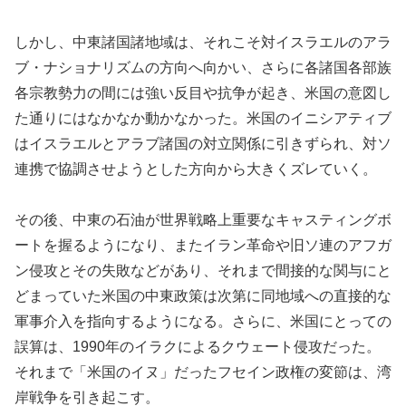
しかし、中東諸国諸地域は、それこそ対イスラエルのアラ
ブ・ナショナリズムの方向へ向かい、さらに各諸国各部族
各宗教勢力の間には強い反目や抗争が起き、米国の意図し
た通りにはなかなか動かなかった。米国のイニシアティブ
はイスラエルとアラブ諸国の対立関係に引きずられ、対ソ
連携で協調させようとした方向から大きくズレていく。
その後、中東の石油が世界戦略上重要なキャスティングボ
ートを握るようになり、またイラン革命や旧ソ連のアフガ
ン侵攻とその失敗などがあり、それまで間接的な関与にと
どまっていた米国の中東政策は次第に同地域への直接的な
軍事介入を指向するようになる。さらに、米国にとっての
誤算は、1990年のイラクによるクウェート侵攻だった。
それまで「米国のイヌ」だったフセイン政権の変節は、湾
岸戦争を引き起こす。