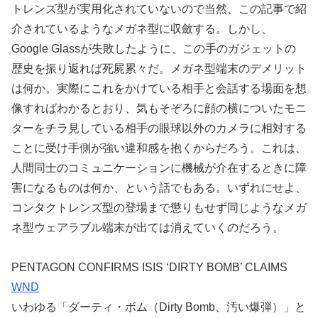
トレンズ型が実用化されていないので当然、この記事で紹
介されているようなメガネ型に収斂する。しかし、
Google Glassが失敗したように、この手のガジェットの
歴史を振り返れば死屍累々だ。メガネ型端末のデメリット
は何か。実際にこれをかけている相手と会話する場面を想
像すればわかるとおり、気もそぞろに顔の横についたモニ
ターをチラ見している相手の眼球以外のカメラに相対する
ことに受け手側が強い違和感を抱くからだろう。これは、
人間同士のコミュニケーションに機械が介在するときに障
害になるものは何か、という話でもある。いずれにせよ、
コンタクトレンズ型の登場まで懲りもせず同じようなメガ
ネ型ウェアラブル端末が出ては消えていくのだろう。
PENTAGON CONFIRMS ISIS ‘DIRTY BOMB’ CLAIMS
WND
いわゆる「ダーティ・ボム（Dirty Bomb、汚い爆弾）」と