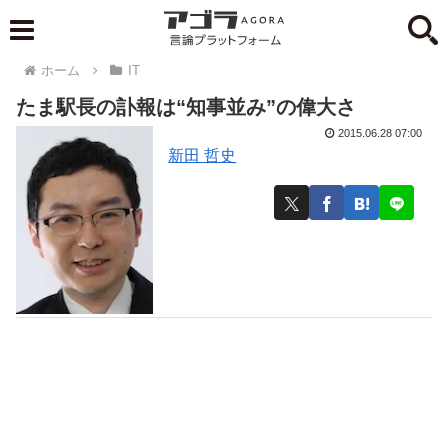
ホーム
IT
たま駅長の訃報は“知事並み”の偉大さ
2015.06.28 07:00
新田 哲史