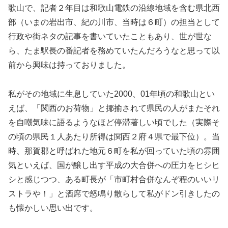
歌山で、記者２年目は和歌山電鉄の沿線地域を含む県北西
部（いまの岩出市、紀の川市、当時は６町）の担当として
行政や街ネタの記事を書いていたこともあり、世が世な
ら、たま駅長の番記者を務めていたんだろうなと思って以
前から興味は持っておりました。
私がその地域に生息していた2000、01年頃の和歌山とい
えば、「関西のお荷物」と揶揄されて県民の人がまたそれ
を自嘲気味に語るようなほど停滞著しい頃でした（実際そ
の頃の県民１人あたり所得は関西２府４県で最下位）。当
時、那賀郡と呼ばれた地元６町を私が回っていた頃の雰囲
気といえば、国が醸し出す平成の大合併への圧力をヒシヒ
シと感じつつ、ある町長が「市町村合併なんぞ程のいいリ
ストラや！」と酒席で怒鳴り散らして私がドン引きしたの
も懐かしい思い出です。