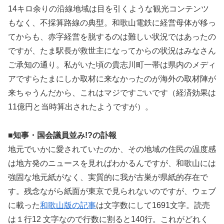
14キロ余りの沿線地域は目を引くような観光コンテンツ
もなく、不採算路線の典型。和歌山電鉄に経営母体が移っ
てからも、赤字経営を脱するのは難しい状況ではあったの
ですが、たま駅長が救世主になってからの状況はみなさん
ご承知の通り。私がいた頃の貴志川町一帯は県内のメディ
アですらたまにしか取材に来なかったのが海外の取材陣が
来ちゃうんだから、これはマジですごいです（経済効果は
11億円と当時算出されたようですが）。
■知事・国会議員並み!?の訃報
地元でいかに愛されていたのか、その地域の住民の温度感
は地方発のニュースを見ればわかるんですが、和歌山には
強固な地元紙がなく、実質的に我が古巣が県紙的存在で
す。残念ながら紙面が東京で見られないのですが、ウェブ
に載った
和歌山版の記事
は文字数にして1691文字。読売
は１行12 文字なので行数に割ると140行。これがどれく