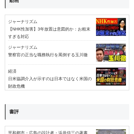
動画
ジャーナリズム
【NHK性加害】3年放置は意図的か：お粗末
すぎる対応
ジャーナリズム
警察官の正当な職務執行を罵倒する玉川徹
経済
日米協調介入が示すのは日本ではなく米国の
財政危機
書評
平和都市・広島の設計者・浜井信三の著書