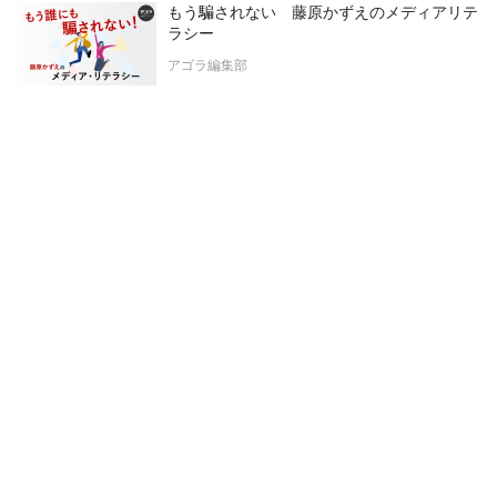
もう騙されない 藤原かずえのメディアリテ
ラシー
アゴラ編集部