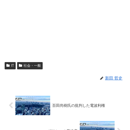
IT
社会・一般
新田 哲史
百田尚樹氏の批判した電波利権