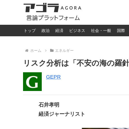
トップ
政治
経済
ビジネス
社会・一般
国際
ホーム
エネルギー
リスク分析は「不安の海の羅
GEPR
石井孝明
経済ジャーナリスト