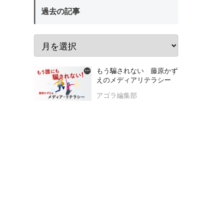
過去の記事
もう騙されない 藤原かず
えのメディアリテラシー
アゴラ編集部