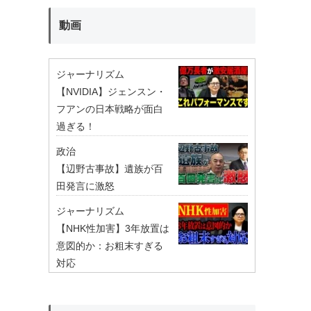
動画
ジャーナリズム
【NVIDIA】ジェンスン・
フアンの日本戦略が面白
過ぎる！
政治
【辺野古事故】遺族が百
田発言に激怒
ジャーナリズム
【NHK性加害】3年放置は
意図的か：お粗末すぎる
対応