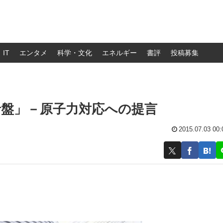
IT
エンタメ
科学・文化
エネルギー
書評
投稿募集
針盤」－原子力対応への提言
2015.07.03 00: