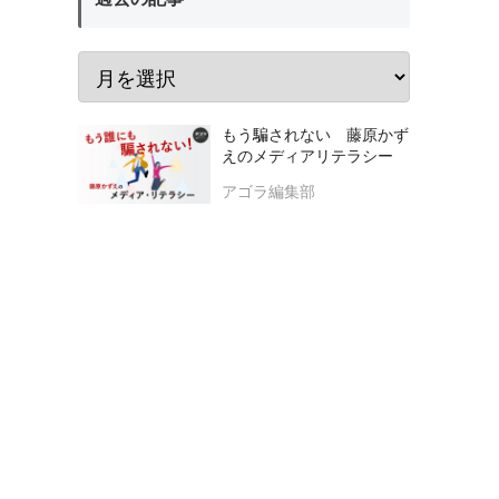
もう騙されない 藤原かず
えのメディアリテラシー
アゴラ編集部