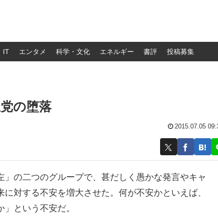
IT
エンタメ
科学・文化
エネルギー
書評
投稿募集
主党の堕落
2015.07.05 09:
左」の二つのグループで、甚だしく愚かな発言やキャ
来に対する不安を増大させた。何が不安かといえば、
か」という不安だ。