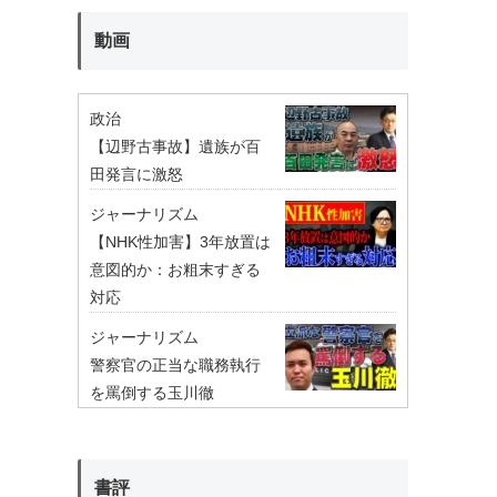
動画
政治
【辺野古事故】遺族が百
田発言に激怒
ジャーナリズム
【NHK性加害】3年放置は
意図的か：お粗末すぎる
対応
ジャーナリズム
警察官の正当な職務執行
を罵倒する玉川徹
書評