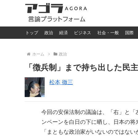
トップ
政治
経済
ビジネス
社会・一般
国際
ホーム
政治
「徴兵制」まで持ち出した民
松本 徹三
今回の安保法制の議論は、「右」と「
ンペーンを白日の下に晒し、日本の将
「まともな政治家がいないのではない