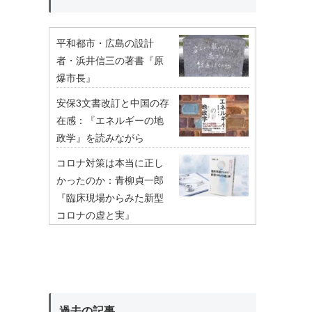
平和都市・広島の設計
者・浜井信三の著書『原
爆市長』
安保3文書改訂と中国の存
在感：『エネルギーの地
政学』を読みながら
コロナ対策は本当に正し
かったのか：青柳貞一郎
『臨床現場からみた新型
コロナの虚と実』
過去の記事