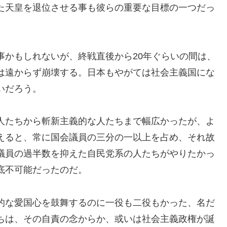
た天皇を退位させる事も彼らの重要な目標の一つだっ
事かもしれないが、終戦直後から20年ぐらいの間は、
は遠からず崩壊する。日本もやがては社会主義国にな
いだろう。
人たちから斬新主義的な人たちまで幅広かったが、よ
えると、常に国会議員の三分の一以上を占め、それ故
議員の過半数を抑えた自民党系の人たちがやりたかっ
底不可能だったのだ。
的な愛国心を鼓舞するのに一役も二役もかった、名だ
ちは、その自責の念からか、或いは社会主義政権が誕