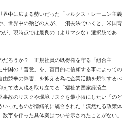
世界中に広まる勢いだった「マルクス・レーニン主義
や、世界中の殆どの人が、「消去法でいくと、米国育
のが、現時点では最良の（よりマシな）選択肢であ
。
のだろうか？ 正規社員の既得権を守る「組合主
た中国の「善意」を、盲目的に信頼する事によっての
自由競争の弊害」を抑える為に企業活動を規制するべ
抑えて法人税を取り立てる「福祉的国家経済主
発事故のリスクや環境リスクを最小限にしたい「のど
ういったものが情緒的に統合された「漠然たる政策体
、数字を伴った具体案はついぞ示されたことがない。