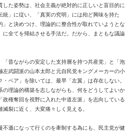
貫した姿勢は、社会主義が絶対的に正しいと盲目的に
伝統」に従い、「真実の究明」には殆ど興味を持た
的」と決めつけ、理論的に整合性が取れていようとな
」に全てを帰結させる手法だ。だから、まともな議論
、「昔ながらの安定した支持層を持つ共産党」と「泡
極左武闘派の山本太郎と元自民党キングメーカーの小
ク・ペア」を除いては、最早「左翼」は存在しない。
系の理論的構築を志しながらも、何をどうしてよいか
「政権奪回を視野に入れた中道左派」を志向している
離滅裂に近く、大変痛々しく見える。
慢不遜になって行くのを牽制する為にも、民主党が健