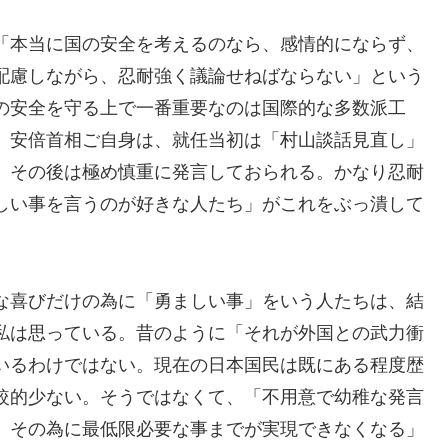
「本当に国の安全を考えるのなら、感情的にならず、
配慮しながら、忍耐強く議論せねばならない」という
の安全を守る上で一番重要なのは国際的な多数派工
。安倍首相ご自身は、就任当初は「村山談話見直し」
、その後は極め慎重に発言しておられる。かなり忍耐
しい事を言うのが好きな人たち」がこれをぶっ潰して
な喜びだけの為に「勇ましい事」をいう人たちは、結
私は思っている。昔のように「それが外国との武力衝
いるわけではない。現在の日本国民は既にある程度歴
較的少ない。そうではなくて、「不用意で幼稚な発言
、その為に最低限必要な事までが実現できなくなる」