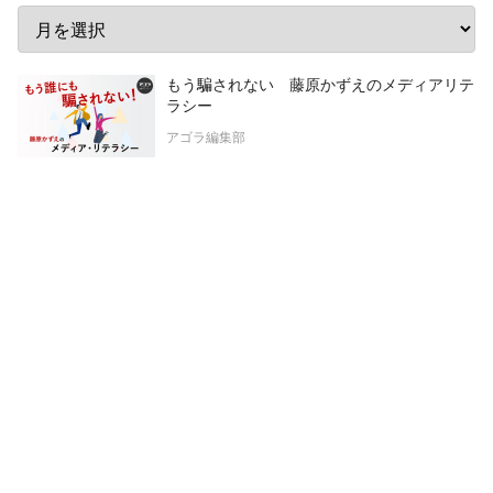
もう騙されない 藤原かずえのメディアリテ
ラシー
アゴラ編集部