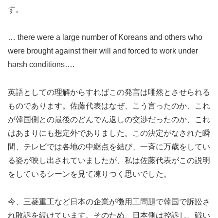
す。
… there were a large number of Koreans and others who
were brought against their will and forced to work under
harsh conditions….
英語としての理解からすればこの発言は唖然とさせられる
ものであります。佐藤代表はなぜ、こう言ったのか、これ
が韓国側との最後のどんでん返しの交渉だったのか、これ
はあまりにも想定外でありました。この決定がなされた瞬
間、テレビでは各地の中継点を結び、一斉に万歳をしてい
る姿が映し出されていましたが、私は佐藤代表がこの説明
をしているシーンを見て凍りつく思いでした。
今、三菱重工など日本の企業が徴用工問題で韓国で訴訟さ
れ敗訴を続けています。そのため、日本側は控訴し、戦い