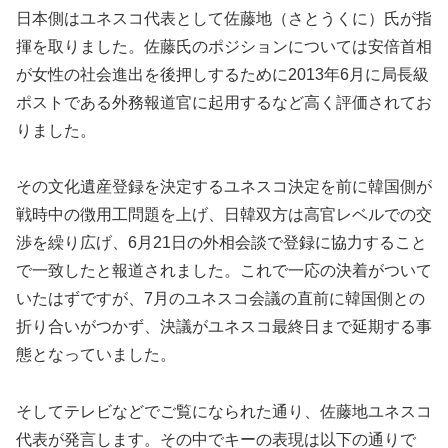
日本側はユネスコ代表として佐藤地（さとうくに）氏が指
揮を取りました。佐藤氏のポジションについては安倍首相
が女性の社会進出を後押しするために2013年6月に局長級
ポストである外務報道官に起用するなど高く評価されてお
りました。
その文化遺産登録を決定するユネスコ決定を前に韓国側が
戦時中の徴用工問題を上げ、日韓双方は高官レベルでの交
渉を繰り広げ、6月21日の外相会談で登録に協力すること
で一致したと報道されました。これで一応の決着がついて
いたはずですが、7月のユネスコ会議の直前に韓国側との
折り合いがつかず、決議がユネスコ最終日まで延期する事
態となっていました。
そしてテレビなどでご覧になられた通り、佐藤地ユネスコ
代表が発言します。その中でキーの表現は以下の通りで