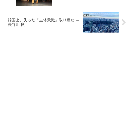
韓国よ、失った「主体意識」取り戻せ ---
長谷川 良