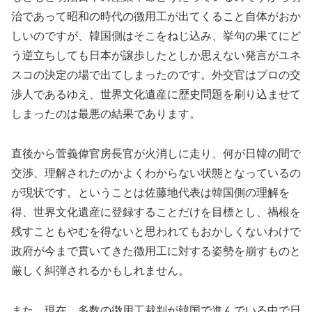
治であって昭和の時代の徴用工が出てくること自体がおか
しいのですが、韓国側はそこをねじ込み、挙句の果てにど
う逆立ちしても日本が譲歩したとしか思えない発言がユネ
スコの決定の場で出てしまったのです。外交官はプロの交
渉人であるゆえ、世界文化遺産に歴史問題を刷り込ませて
しまったのは最悪の結果であります。
直後から菅義偉官房長官が火消しに走り、何が日韓の間で
交渉、理解されたのかよくわからない状態となっているの
が現状です。ということは佐藤地代表は韓国側の理解を
得、世界文化遺産に登録することだけを目標とし、禍根を
残すこともやむを得ないと思われてもおかしくないわけで
政府が今まで貫いてきた徴用工に対する姿勢を崩すものと
厳しく糾弾されるかもしれません。
また、現在、多数の徴用工裁判が韓国で進んでいる中で日