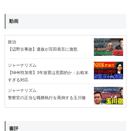
動画
政治
【辺野古事故】遺族が百田発言に激怒
ジャーナリズム
【NHK性加害】3年放置は意図的か：お粗末
すぎる対応
ジャーナリズム
警察官の正当な職務執行を罵倒する玉川徹
書評