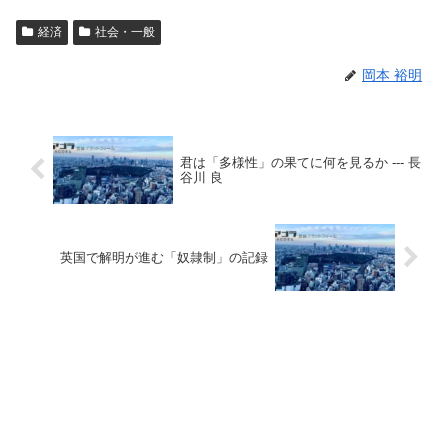
経済
社会・一般
岡本 裕明
君は「多様性」の果てに何を見るか --- 長
谷川 良
英国で解明が進む「奴隷制」の記録