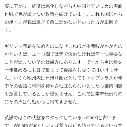
実に下がり、経済は悪化しながらも中国とアメリカの両面
作戦で色が出せない政策を続けています。これも国民から
のボイスが強烈過ぎて前に進めないといった方が正解で
す。
ギリシャ問題を決めるのになぜこれほど手間暇がかかるの
かといえば、ユーロ圏では皆で決めなければ何一つ重要な
ことが進まないその仕組みにあります。ですから今は歩を
一歩進めるにも皆で集まって会議をしなくてはいけませ
ん。いくら欧州内は日帰り圏だとしてもトップクラスが年
中その会議に時間を費やさねばならないとしたら国内問題
を放置しているとしか思えません。これでは本末転倒なの
にその声は何処からも出てきません。
英語ではこの状態をスタックしている（stuck)と言いま
す。We are stuck といえば我々は行き詰っているという意