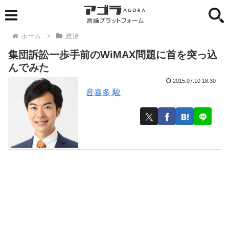
ホーム
政治
集団訴訟一歩手前のWiMAX問題に首を突っ込
んでみた
2015.07.10 18:30
音喜多 駿