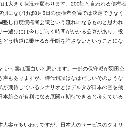
は大きく状況が変わります。200社と言われる債権者
空側になびけば8月5日の債権者会議では決定できなく
調整し再度債権者会議という流れになるものと思われ
サー選びには今しばらく時間がかかる公算があり、投
をどう軌道に乗せるか予断を許さないということにな
空という案は面白いと思います。一部の保守派が羽田空
う声もありますが、時代錯誤はなはだしいそのような
私が期待しているシナリオとはデルタが日本の空を飛
日本航空が有利になる展開が期待できると考えている
本人客が多いわけですが、日本人のサービスのクオリ