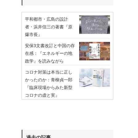
平和都市・広島の設計
者・浜井信三の著書『原
爆市長』
安保3文書改訂と中国の存
在感：『エネルギーの地
政学』を読みながら
コロナ対策は本当に正し
かったのか：青柳貞一郎
『臨床現場からみた新型
コロナの虚と実』
過去の記事