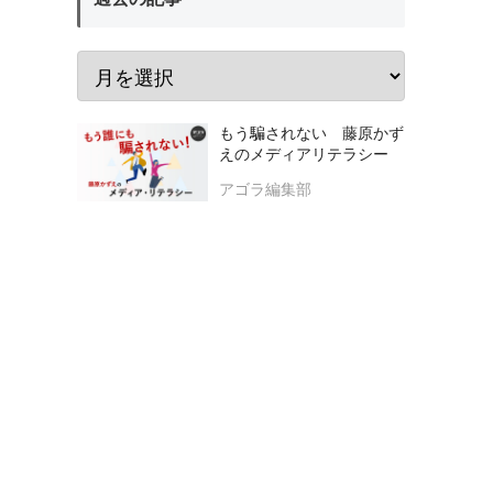
もう騙されない 藤原かず
えのメディアリテラシー
アゴラ編集部