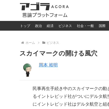
トップ
政治
経済
ビジネス
社会・一般
国際
ホーム
ビジネス
スカイマークの開ける風穴
岡本 裕明
民事再生手続き中のスカイマークの動
るイントレピッド社がついにデルタ航
にイントレピッド社はデルタ航空と組む