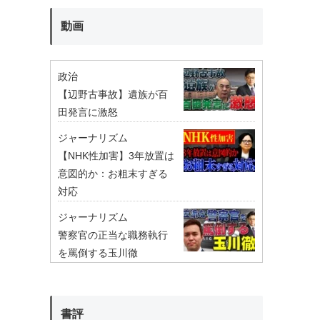
動画
政治
【辺野古事故】遺族が百
田発言に激怒
ジャーナリズム
【NHK性加害】3年放置は
意図的か：お粗末すぎる
対応
ジャーナリズム
警察官の正当な職務執行
を罵倒する玉川徹
書評