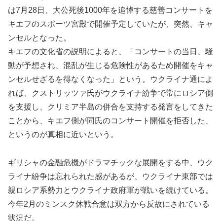
は7月28日、大公死後1000年を追悼する慈善コンサートを
キエフのスポーツ宮殿で開催予定していたが、突然、キャ
ンセルとなった。
キエフの文化省の説明によると、「コンサートの当日、騒
動が予想され、混乱が生じる危険性があるため開催をキャ
ンセルせざるを得なくなった」という。ウクライナ通によ
れば、クストリッツァ氏がウクライナ紛争で常にロシア側
を支援し、クリミア半島の併合を支持する発言をしてきた
ことから、キエフ側が同氏のコンサート開催を拒否した、
というのが真相に近いという。
ギリシャの金融危機がドラマチックな展開をする中、ウク
ライナ紛争は忘れられた感があるが、ウクライナ東部では
親ロシア系勢力とウクライナ政府軍が戦いを続けている。
今年2月のミンスク休戦合意は双方から反故にされている
状況だ。