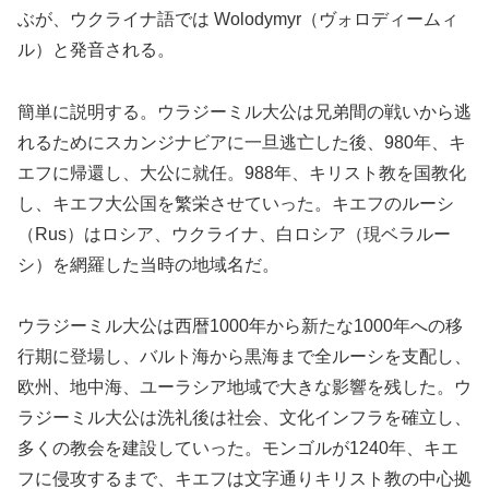
ぶが、ウクライナ語では Wolodymyr（ヴォロディームィ
ル）と発音される。
簡単に説明する。ウラジーミル大公は兄弟間の戦いから逃
れるためにスカンジナビアに一旦逃亡した後、980年、キ
エフに帰還し、大公に就任。988年、キリスト教を国教化
し、キエフ大公国を繁栄させていった。キエフのルーシ
（Rus）はロシア、ウクライナ、白ロシア（現ベラルー
シ）を網羅した当時の地域名だ。
ウラジーミル大公は西暦1000年から新たな1000年への移
行期に登場し、バルト海から黒海まで全ルーシを支配し、
欧州、地中海、ユーラシア地域で大きな影響を残した。ウ
ラジーミル大公は洗礼後は社会、文化インフラを確立し、
多くの教会を建設していった。モンゴルが1240年、キエ
フに侵攻するまで、キエフは文字通りキリスト教の中心拠