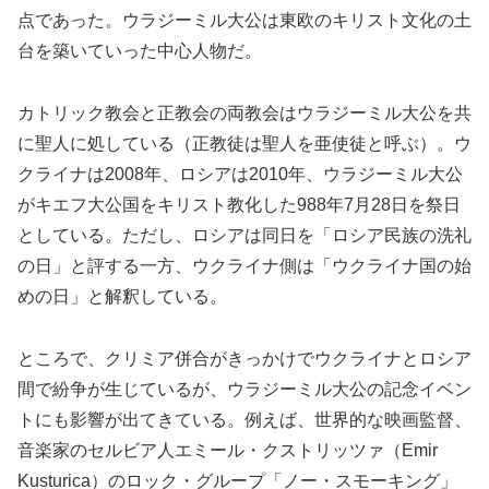
点であった。ウラジーミル大公は東欧のキリスト文化の土
台を築いていった中心人物だ。
カトリック教会と正教会の両教会はウラジーミル大公を共
に聖人に処している（正教徒は聖人を亜使徒と呼ぶ）。ウ
クライナは2008年、ロシアは2010年、ウラジーミル大公
がキエフ大公国をキリスト教化した988年7月28日を祭日
としている。ただし、ロシアは同日を「ロシア民族の洗礼
の日」と評する一方、ウクライナ側は「ウクライナ国の始
めの日」と解釈している。
ところで、クリミア併合がきっかけでウクライナとロシア
間で紛争が生じているが、ウラジーミル大公の記念イベン
トにも影響が出てきている。例えば、世界的な映画監督、
音楽家のセルビア人エミール・クストリッツァ（Emir
Kusturica）のロック・グループ「ノー・スモーキング」