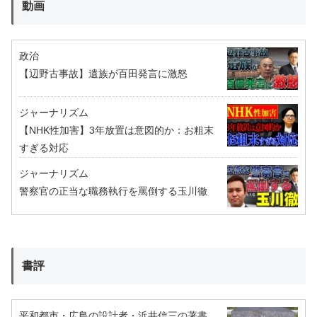
動画
政治
【辺野古事故】遺族が百田発言に激怒
ジャーナリズム
【NHK性加害】3年放置は意図的か：お粗末
すぎる対応
ジャーナリズム
警察官の正当な職務執行を罵倒する玉川徹
書評
平和都市・広島の設計者・浜井信三の著書