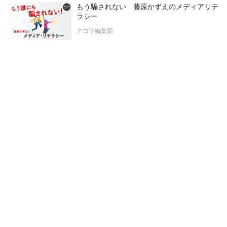
もう騙されない 藤原かずえのメディアリテ
ラシー
アゴラ編集部