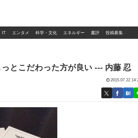
IT
エンタメ
科学・文化
エネルギー
書評
投稿募集
とこだわった方が良い --- 内藤 忍
2015.07.22 14: