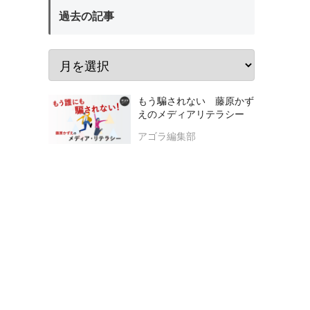
過去の記事
もう騙されない 藤原かず
えのメディアリテラシー
アゴラ編集部