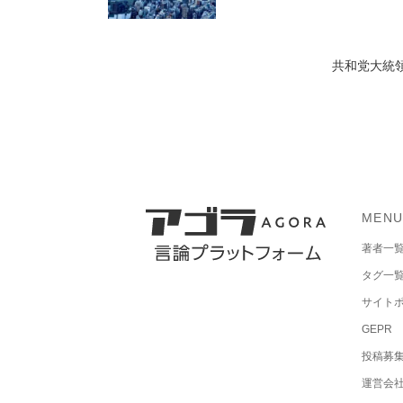
共和党大統領
MEN
著者一
タグ一
サイト
GEPR
投稿募
運営会