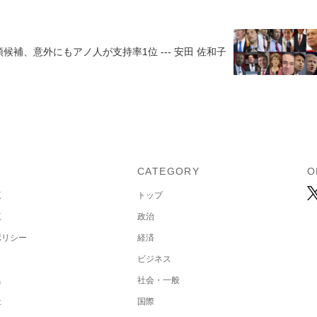
候補、意外にもアノ人が支持率1位 --- 安田 佐和子
U
CATEGORY
O
覧
トップ
覧
政治
ポリシー
経済
ビジネス
集
社会・一般
社
国際