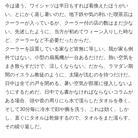
今は違う。ワイシャツは半日もすれば着換えたほうがい
い。とにかく蒸し暑いのだ。地下鉄や気の利いた喫茶店は
クーラーが入っているが、クーラー付の店の数はまだ少な
い。先述したように、当方が初めてウィーン入りした時な
ど、クーラーなど不必要だったからだ。
クーラーを設置している家など皆無に等しい。我が家も例
外ではない。小型の扇風機が一台あるだけだ。熱い空気を
まき散らすだけで、涼しくならない。だから、ラマダン期
間のイスラム教徒のように、太陽が沈むのを待つだけだ。
日中は全ての戸を閉める。暑い空気が部屋に侵入しないよ
うにするためだ。日中でも書かなければならないコラムが
ある場合、頭や首の周りにら水で濡らしたタオルを巻く。
そして30分毎に冷水で顔や腕を洗う。これは効く。しか
し、直ぐにタオルは乾燥するので、タオルをまた濡らす。
その繰り返しだ。