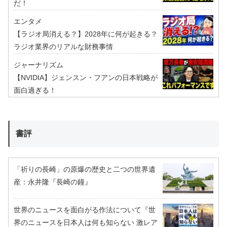
だ！
エンタメ
【ラジオ局消える？】2028年に何が起きる？
ラジオ業界のリアルな財務事情
ジャーナリズム
【NVIDIA】ジェンスン・フアンの日本戦略が
面白過ぎる！
書評
「祈りの長崎」の原爆の歴史と二つの世界遺
産：永井隆『長崎の鐘』
世界のニュースを面白がる作法について『世
界のニュースを日本人は何も知らない 激レア