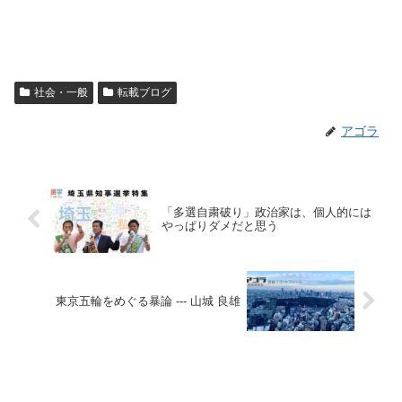
社会・一般
転載ブログ
アゴラ
「多選自粛破り」政治家は、個人的には
やっぱりダメだと思う
東京五輪をめぐる暴論 --- 山城 良雄