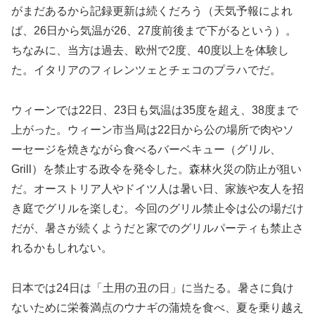
がまだあるから記録更新は続くだろう（天気予報によれ
ば、26日から気温が26、27度前後まで下がるという）。
ちなみに、当方は過去、欧州で2度、40度以上を体験し
た。イタリアのフィレンツェとチェコのプラハでだ。
ウィーンでは22日、23日も気温は35度を超え、38度まで
上がった。ウィーン市当局は22日から公の場所で肉やソ
ーセージを焼きながら食べるバーベキュー（グリル、
Grill）を禁止する政令を発令した。森林火災の防止が狙い
だ。オーストリア人やドイツ人は暑い日、家族や友人を招
き庭でグリルを楽しむ。今回のグリル禁止令は公の場だけ
だが、暑さが続くようだと家でのグリルパーティも禁止さ
れるかもしれない。
日本では24日は「土用の丑の日」に当たる。暑さに負け
ないために栄養満点のウナギの蒲焼を食べ、夏を乗り越え