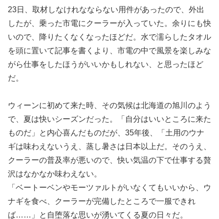
23日、取材しなけれなならない用件があったので、外出
したが、乗った市電にクーラーが入っていた。余りにも快
いので、降りたくなくなったほどだ。水で濡らしたタオル
を頭に置いて記事を書くより、市電の中で風景を楽しみな
がら仕事をしたほうがいいかもしれない、と思ったほど
だ。
ウィーンに初めて来た時、その気候は北海道の旭川のよう
で、夏は快いシーズンだった。「自分はいいところに来た
ものだ」と内心喜んだものだが、35年後、「土用のウナ
ギは味わえないうえ、蒸し暑さは日本以上だ。そのうえ、
クーラーの普及率が悪いので、快い気温の下で仕事する贅
沢はなかなか味わえない。
「ベートーベンやモーツァルトがいなくてもいいから、ウ
ナギを食べ、クーラーが完備したところで一服できれ
ば……」と自堕落な思いが湧いてくる夏の日々だ。