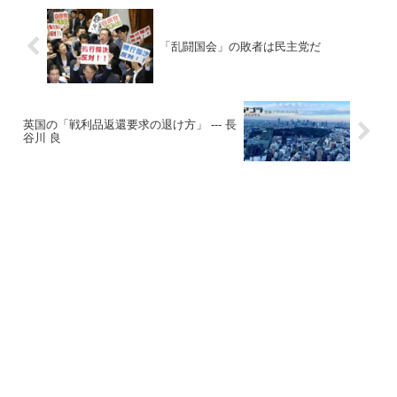
「乱闘国会」の敗者は民主党だ
英国の「戦利品返還要求の退け方」 --- 長
谷川 良