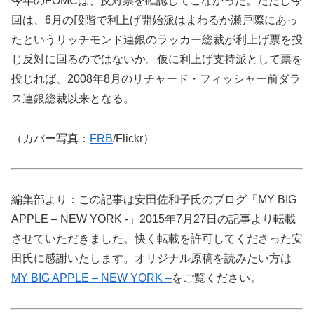
今年のFOMCは、反対票を確認してこなかった。ただし今
回は、6月の段階で利上げ開始派はまわるか瀬戸際にあっ
たというリッチモンド連銀のラッカー総裁が利上げ票を投
じ反対に回るのではないか。仮に利上げ支持派として票を
投じれば、2008年8月のリチャード・フィッシャー前ダラ
ス連銀総裁以来となる。
（カバー写真：
FRB
/Flickr）
編集部より：この記事は安田佐和子氏のブログ「MY BIG
APPLE – NEW YORK -」2015年7月27日の記事より転載
させていただきました。快く転載を許可してくださった安
田氏に感謝いたします。オリジナル原稿を読みたい方は
MY BIG APPLE – NEW YORK –
をご覧ください。