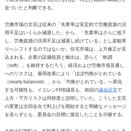
近づいたと判断できる。
労働市場の文言は従来の「失業率は安定的で労働資源の活
用不足はいくらか減退した」から、「失業率はさらに低下
し、労働資源の活用不足は減退し続けている」とし楽観寄
りへシフトするのではないか。住宅市場は、上方修正が見
込まれる。企業の設備投資と輸出は、恐らく「軟調
（soft）」を維持するだろう。経済および労働市場見通し
へのリスクは、雇用改善により「ほぼ均衡がとれている
（nearly balanced）」から「均衡がとれている」へ変化
する可能性も。イエレンFRB議長も、前回の
議会証言
で
上方・下方リスクは同程度と説明していた。こうした文言
の変更は次回会合で利上げを開始すると明確なメッセージ
を送らずとも、委員会の目標に接近したことを示唆する。