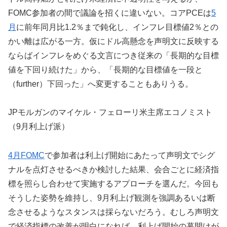
FOMC参加者の間で議論を招くに違いない。コアPCEは
5
月
に前年同月比1.2％まで鈍化し、インフレ目標値2％との
かい離は広がる一方。仮にドル高懸念を声明文に反映する
ならばインフレをめぐる文言につき従来の「長期的な目標
値を下回り続けた」から、「長期的な目標値を一段と
（further）下回った」へ変更することもありうる。
JPモルガンのマイケル・フェローリ米主席エコノミスト
（9月利上げ派）
4月FOMC
で参加者は利上げ開始にあたって声明文でシグ
ナルを点灯させるべきか検討した結果、会合ごとに経済指
標を照らし合わせて実施するアプローチを選んだ。今回も
そうした姿勢を維持し、9月利上げ観測を強調あるいは断
念させるようなスタンスは採らないだろう。むしろ声明文
で経済指標の改善が明白になれば、利上げ開始の幕開けが