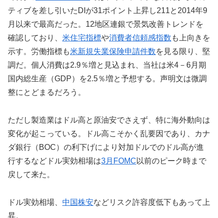
ティブを差し引いたDIが31ポイント上昇し211と2014年9
月以来で最高だった。12地区連銀で景気改善トレンドを
確認しており、
米住宅指標
や
消費者信頼感指数
も上向きを
示す。労働指標も
米新規失業保険申請件数
を見る限り、堅
調だ。個人消費は2.9％増と見込まれ、当社は米4－6月期
国内総生産（GDP）を2.5％増と予想する。声明文は微調
整にとどまるだろう。
ただし製造業はドル高と原油安でさえず、特に海外動向は
変化が起こっている。ドル高こそかく乱要因であり、カナ
ダ銀行（BOC）の利下げにより対加ドルでのドル高が進
行するなどドル実効相場は
3月FOMC
以前のピーク時まで
戻して来た。
ドル実効相場、
中国株安
などリスク許容度低下もあって上
昇。