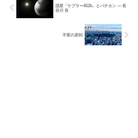
惑星「ケプラー452b」とバチカン --- 長
谷川 良
不変の原則