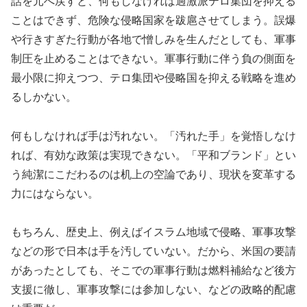
話を元へ戻すと、何もしなければ過激派テロ集団を抑える
ことはできず、危険な侵略国家を跋扈させてしまう。誤爆
や行きすぎた行動が各地で憎しみを生んだとしても、軍事
制圧を止めることはできない。軍事行動に伴う負の側面を
最小限に抑えつつ、テロ集団や侵略国を抑える戦略を進め
るしかない。
何もしなければ手は汚れない。「汚れた手」を覚悟しなけ
れば、有効な政策は実現できない。「平和ブランド」とい
う純潔にこだわるのは机上の空論であり、現状を変革する
力にはならない。
もちろん、歴史上、例えばイスラム地域で侵略、軍事攻撃
などの形で日本は手を汚していない。だから、米国の要請
があったとしても、そこでの軍事行動は燃料補給など後方
支援に徹し、軍事攻撃には参加しない、などの政略的配慮