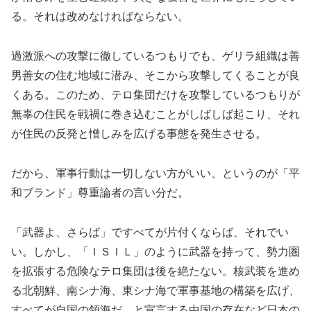
る。それは改めなければならない。
過激派への攻撃に徹しているつもりでも、ゲリラ組織は善
男善女の住む地域に潜み、そこから攻撃してくることが良
くある。このため、テロ集団だけを攻撃しているつもりが
無辜の住民を戦禍に巻き込むことがしばしば起こり、それ
が住民の反発と憎しみを広げる事態を発生させる。
だから、軍事行動は一切しない方がいい、というのが「平
和ブランド」尊重論者の言い分だ。
「武器よ、さらば」ですべてが片付くならば、それでい
い。しかし、「ＩＳＩＬ」のように武器を持って、勢力圏
を拡張する危険なテロ集団は後を絶たない。核武装を進め
る北朝鮮、南シナ海、東シナ海で軍事基地の構築を広げ、
すべてが自国の領海だ、と宣言する中国の存在など日本の