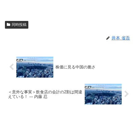
同時投稿
井本 省吾
株価に見る中国の脆さ
＜意外な事実＞飲食店の会計の2割は間違
えている！ --- 内藤 忍