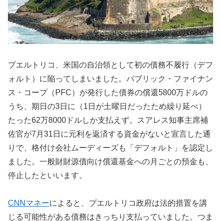
プエルトリコ、米国の自治領として初の債務不履行（デフ
ォルト）に陥ってしまいました。パブリック・ファイナン
ス・コープ（PFC）が発行した債券の償還5800万ドルの
うち、期日の3日に（1日が土曜日だったため繰り延べ）
たった62万8000ドルしか支払えず。スアレス知事主席補
佐官が7月31日に元利を返済する資金がないと宣言した通
りで、格付け会社ムーディーズも「デフォルト」を認定し
ました。一般財財源債向け償還基金への月ごとの預金も、
停止したといいます。
CNNマネー
によると、プエルトリコ政府は法的措置を講
じる可能性がある債務はきっちり支払っていました。つま