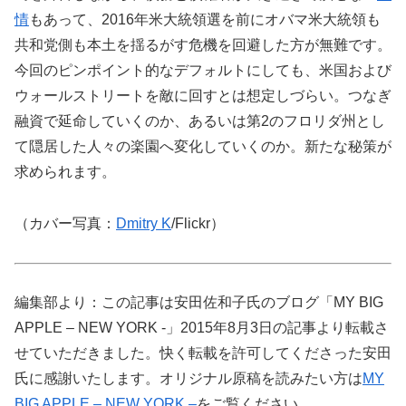
情
もあって、2016年米大統領選を前にオバマ米大統領も
共和党側も本土を揺るがす危機を回避した方が無難です。
今回のピンポイント的なデフォルトにしても、米国および
ウォールストリートを敵に回すとは想定しづらい。つなぎ
融資で延命していくのか、あるいは第2のフロリダ州とし
て隠居した人々の楽園へ変化していくのか。新たな秘策が
求められます。
（カバー写真：
Dmitry K
/Flickr）
編集部より：この記事は安田佐和子氏のブログ「MY BIG
APPLE – NEW YORK -」2015年8月3日の記事より転載さ
せていただきました。快く転載を許可してくださった安田
氏に感謝いたします。オリジナル原稿を読みたい方は
MY
BIG APPLE – NEW YORK –
をご覧ください。