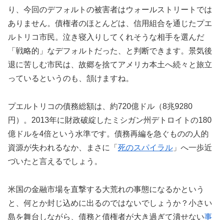
り、今回のデフォルトの被害者はウォールストリートでは
ありません。債権者のほとんどは、信用組合を通じたプエ
ルトリコ市民。泣き寝入りしてくれそうな相手を選んだ
「戦略的」なデフォルトだった、と判断できます。景気後
退に苦しむ市民は、故郷を捨てアメリカ本土へ続々と旅立
っているというのも、頷けますね。
プエルトリコの債務総額は、約720億ドル（8兆9280
円）。2013年に財政破綻したミシガン州デトロイトの180
億ドルを4倍という水準です。債務再編を急ぐものの人的
資源が失われるなか、まさに「
死のスパイラル
」へ一歩近
づいたと言えるでしょう。
米国の金融市場を直撃する大荒れの事態になるかという
と、何とか封じ込めに出るのではないでしょうか？小さい
島を舞台しながら、債務と債権者が大き過ぎて潰せない
事