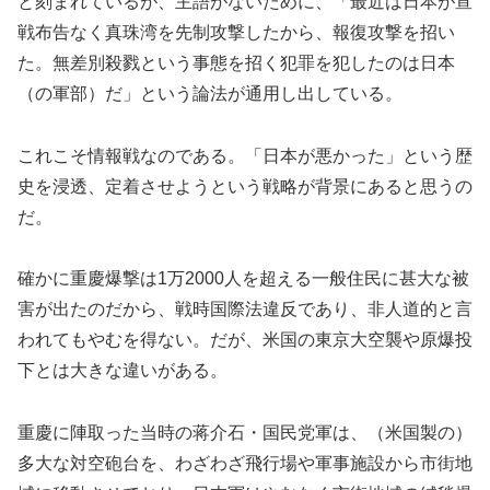
と刻まれているが、主語がないために、「最近は日本が宣
戦布告なく真珠湾を先制攻撃したから、報復攻撃を招い
た。無差別殺戮という事態を招く犯罪を犯したのは日本
（の軍部）だ」という論法が通用し出している。
これこそ情報戦なのである。「日本が悪かった」という歴
史を浸透、定着させようという戦略が背景にあると思うの
だ。
確かに重慶爆撃は1万2000人を超える一般住民に甚大な被
害が出たのだから、戦時国際法違反であり、非人道的と言
われてもやむを得ない。だが、米国の東京大空襲や原爆投
下とは大きな違いがある。
重慶に陣取った当時の蒋介石・国民党軍は、（米国製の）
多大な対空砲台を、わざわざ飛行場や軍事施設から市街地