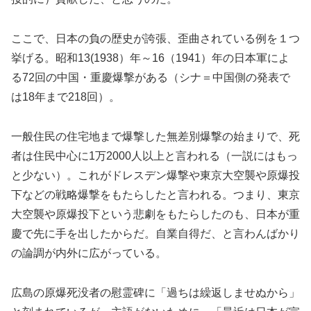
ここで、日本の負の歴史が誇張、歪曲されている例を１つ
挙げる。昭和13(1938）年～16（1941）年の日本軍によ
る72回の中国・重慶爆撃がある（シナ＝中国側の発表で
は18年まで218回）。
一般住民の住宅地まで爆撃した無差別爆撃の始まりで、死
者は住民中心に1万2000人以上と言われる（一説にはもっ
と少ない）。これがドレスデン爆撃や東京大空襲や原爆投
下などの戦略爆撃をもたらしたと言われる。つまり、東京
大空襲や原爆投下という悲劇をもたらしたのも、日本が重
慶で先に手を出したからだ。自業自得だ、と言わんばかり
の論調が内外に広がっている。
広島の原爆死没者の慰霊碑に「過ちは繰返しませぬから」