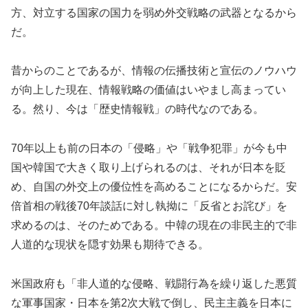
方、対立する国家の国力を弱め外交戦略の武器となるから
だ。
昔からのことであるが、情報の伝播技術と宣伝のノウハウ
が向上した現在、情報戦略の価値はいやまし高まってい
る。然り、今は「歴史情報戦」の時代なのである。
70年以上も前の日本の「侵略」や「戦争犯罪」が今も中
国や韓国で大きく取り上げられるのは、それが日本を貶
め、自国の外交上の優位性を高めることになるからだ。安
倍首相の戦後70年談話に対し執拗に「反省とお詫び」を
求めるのは、そのためである。中韓の現在の非民主的で非
人道的な現状を隠す効果も期待できる。
米国政府も「非人道的な侵略、戦闘行為を繰り返した悪質
な軍事国家・日本を第2次大戦で倒し、民主主義を日本に