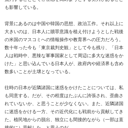
も影響している。
背景にあるのは中国や韓国の思想、政治工作。それ以上に
大きいのは、日本人に贖罪意識を植え付けようとした戦後
の米国のマスコミへの情報操作や教育界への圧力だろう。
数十年った今も「東京裁判史観」として今も残り、「日本
人は戦時中、悪辣な軍事国家として周辺に多大な迷惑をか
けた」と思い込んでいる日本人が、政府内や経済界も含め
数多いことが土壌となっている。
往時の日本が近隣諸国に迷惑をかけたことについては、私
も同意する。だが、その程度はたぶんに誇張され、歪曲さ
れていないか、と思うことが少なくない。また、近隣諸国
に迷惑をかける一方、その近代化にも戦前から貢献してき
た。植民地からの脱出、独立にも間接的ながら（一部は直
接的に）貢献した、と思うのだ。