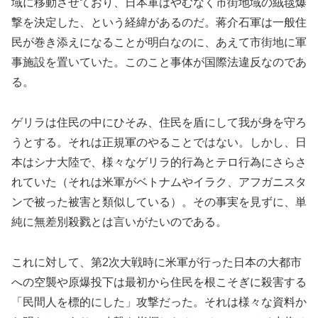
域に移動させており、日本軍はやむなく市街地域の絨毯爆
撃を決定した、という経緯があるのだ。蒋介石軍は一般住
民が巻き添えになることが明白なのに、あえて市街地に軍
事施設を置いていた。このこと事体が国際法違反なのであ
る。
ゲリラは住民の中にひそみ、住民を盾にして我が身を守ろ
うとする。それは正規軍のやることではない。しかし、日
本はシナ大陸で、様々なゲリラ的行為とテロ行為にさらさ
れていた（それは米軍がベトナムやイラク、アフガニスタ
ンで被った被害と類似している）。その事実を見ずに、単
純に無差別殺戮とは言いがたいのである。
これに対して、第2次大戦時に米軍が行った日本の大都市
への空襲や原爆投下は最初から住民を根こそぎに殺害する
「民間人を標的にした」攻撃だった。それは様々な資料か