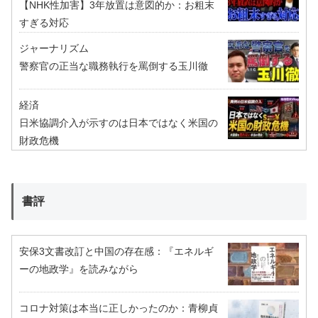
【NHK性加害】3年放置は意図的か：お粗末
すぎる対応
ジャーナリズム
警察官の正当な職務執行を罵倒する玉川徹
経済
日米協調介入が示すのは日本ではなく米国の
財政危機
書評
安保3文書改訂と中国の存在感：『エネルギ
ーの地政学』を読みながら
コロナ対策は本当に正しかったのか：青柳貞