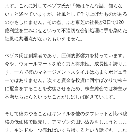
ます。これに対してベゾフ氏が「俺はそんな話、知らな
い」と述べていますが、社風として作り上げたものがある
のかもしれません。その点、ふと東芝の社長が3日で120
億利益を生み出せといって不適切な会計処理に手を染めた
社風に共通点がないともいえません。
ベゾス氏は創業者であり、圧倒的影響力を持っています。
今や、ウォールマートを凌ぐ力と将来性、成長性も誇りま
す。一方で彼のマネージメントスタイルはあまりポピュラ
ーではありません。次々と資金を投資に回すばかりで株主
に配当をすることを劣後させるため、株主総会では株主が
不満たらたらといったことがしばしば起きています。
そして彼のやることはキンドルを他のタブレットと比べ破
格の低価格で販売し、アマゾンの囲い込みをしようとしま
す。キンドル一つ売ればいくら損するという話でも「これ