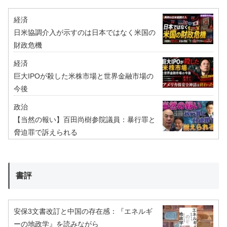
経済
日米協調介入が示すのは日本ではなく米国の
財政危機
経済
巨大IPOが殺した米株市場と世界金融市場の
今後
政治
【当然の報い】百田尚樹参院議員：暴行罪と
脅迫罪で訴えられる
書評
安保3文書改訂と中国の存在感：『エネルギ
ーの地政学』を読みながら