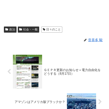
政治
社会・一般
日々のこと
音喜多 駿
ＧＥＰＲ更新のお知らせ＝電力自由化を
どうする（8月17日）
アマゾンはアメリカ版ブラックか？