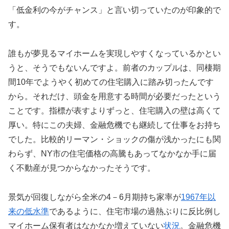
「低金利の今がチャンス」と言い切っていたのが印象的で
す。
誰もが夢見るマイホームを実現しやすくなっているかとい
うと、そうでもないんですよ。前者のカップルは、同棲期
間10年でようやく初めての住宅購入に踏み切ったんです
から。それだけ、頭金を用意する時間が必要だったという
ことです。指標が表すよりずっと、住宅購入の壁は高くて
厚い。特にこの夫婦、金融危機でも継続して仕事をお持ち
でした。比較的リーマン・ショックの傷が浅かったにも関
わらず、NY市の住宅価格の高騰もあってなかなか手に届
く不動産が見つからなかったそうです。
景気が回復しながら全米の4－6月期持ち家率が
1967年以
来の低水準
であるように、住宅市場の過熱ぶりに反比例し
マイホーム保有者はなかなか増えていない
状況
。金融危機