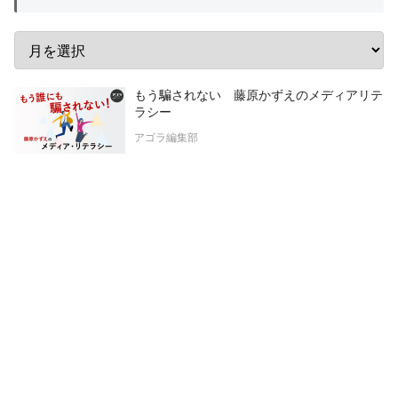
もう騙されない 藤原かずえのメディアリテ
ラシー
アゴラ編集部