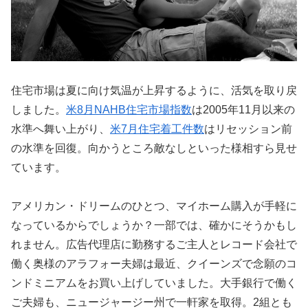
住宅市場は夏に向け気温が上昇するように、活気を取り戻
しました。
米8月NAHB住宅市場指数
は2005年11月以来の
水準へ舞い上がり、
米7月住宅着工件数
はリセッション前
の水準を回復。向かうところ敵なしといった様相すら見せ
ています。
アメリカン・ドリームのひとつ、マイホーム購入が手軽に
なっているからでしょうか？一部では、確かにそうかもし
れません。広告代理店に勤務するご主人とレコード会社で
働く奥様のアラフォー夫婦は最近、クイーンズで念願のコ
ンドミニアムをお買い上げしていました。大手銀行で働く
ご夫婦も、ニュージャージー州で一軒家を取得。2組とも