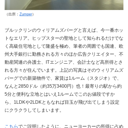
（出所：
Zumper
）
ブルックリンのウィリアムズバーグと言えば、今一番ホッ
トなエリア。ヒップスターの聖地として知られるだけでな
く高級住宅地として隆盛を極め、筆者の周囲でも国連、欧
州大手銀行に勤務される方々のほか広告クリエイター、不
動産関連の弁護士、ITエンジニア、会計士など高所得とさ
れる方々が住んでいます。上記の写真はそのウィリアムズ
バーグでの新築物件で、家賃は1ルーム（スタジオ）で、
なんと2850ドル（約35万3400円）也！最寄りの駅から約
5分と便利な立地とはいえ1ルームでこのお値段ですか
ら、1LDKや2LDKともなれば目玉が飛び出てしまう設定
にクラクラしてしまいます。
こちら
でご説明したように、ニューヨーカーの所得に占め