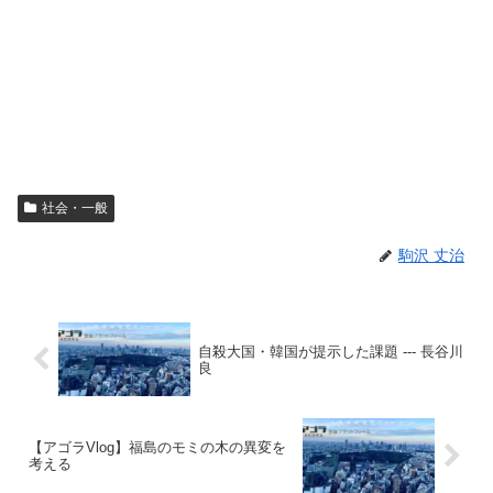
社会・一般
駒沢 丈治
自殺大国・韓国が提示した課題 --- 長谷川
良
【アゴラVlog】福島のモミの木の異変を
考える