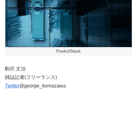
Pixelci/iStock
駒沢 丈治
雑誌記者(フリーランス)
Twitter
@george_komazawa