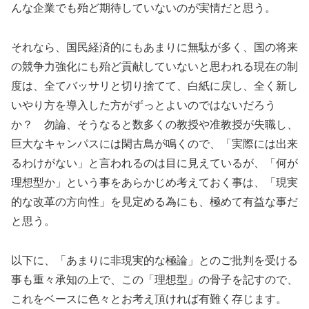
んな企業でも殆ど期待していないのが実情だと思う。
それなら、国民経済的にもあまりに無駄が多く、国の将来
の競争力強化にも殆ど貢献していないと思われる現在の制
度は、全てバッサリと切り捨てて、白紙に戻し、全く新し
いやり方を導入した方がずっとよいのではないだろう
か？ 勿論、そうなると数多くの教授や准教授が失職し、
巨大なキャンパスには閑古鳥が鳴くので、「実際には出来
るわけがない」と言われるのは目に見えているが、「何が
理想型か」という事をあらかじめ考えておく事は、「現実
的な改革の方向性」を見定める為にも、極めて有益な事だ
と思う。
以下に、「あまりに非現実的な極論」とのご批判を受ける
事も重々承知の上で、この「理想型」の骨子を記すので、
これをベースに色々とお考え頂ければ有難く存じます。