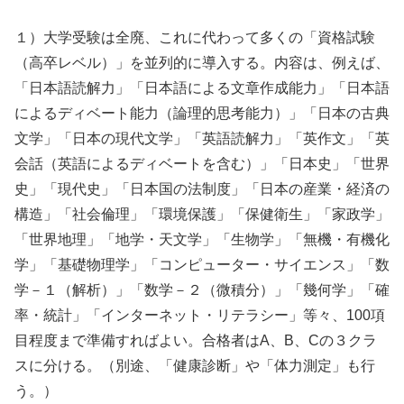
１）大学受験は全廃、これに代わって多くの「資格試験
（高卒レベル）」を並列的に導入する。内容は、例えば、
「日本語読解力」「日本語による文章作成能力」「日本語
によるディベート能力（論理的思考能力）」「日本の古典
文学」「日本の現代文学」「英語読解力」「英作文」「英
会話（英語によるディベートを含む）」「日本史」「世界
史」「現代史」「日本国の法制度」「日本の産業・経済の
構造」「社会倫理」「環境保護」「保健衛生」「家政学」
「世界地理」「地学・天文学」「生物学」「無機・有機化
学」「基礎物理学」「コンピューター・サイエンス」「数
学－１（解析）」「数学－２（微積分）」「幾何学」「確
率・統計」「インターネット・リテラシー」等々、100項
目程度まで準備すればよい。合格者はA、B、Cの３クラ
スに分ける。（別途、「健康診断」や「体力測定」も行
う。）