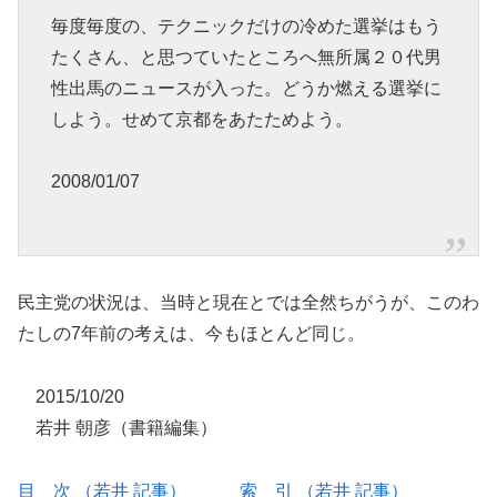
毎度毎度の、テクニックだけの冷めた選挙はもう
たくさん、と思つていたところへ無所属２０代男
性出馬のニュースが入った。どうか燃える選挙に
しよう。せめて京都をあたためよう。
2008/01/07
民主党の状況は、当時と現在とでは全然ちがうが、このわ
たしの7年前の考えは、今もほとんど同じ。
2015/10/20
若井 朝彦（書籍編集）
目 次 （若井 記事）
索 引 （若井 記事）