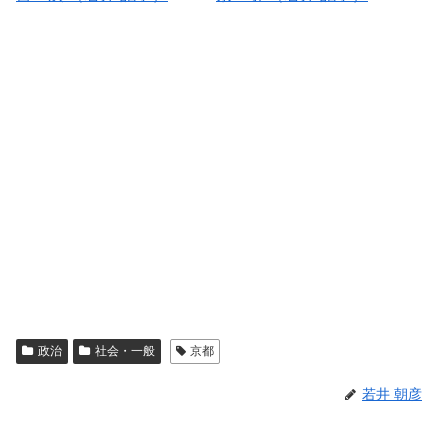
政治
社会・一般
京都
若井 朝彦