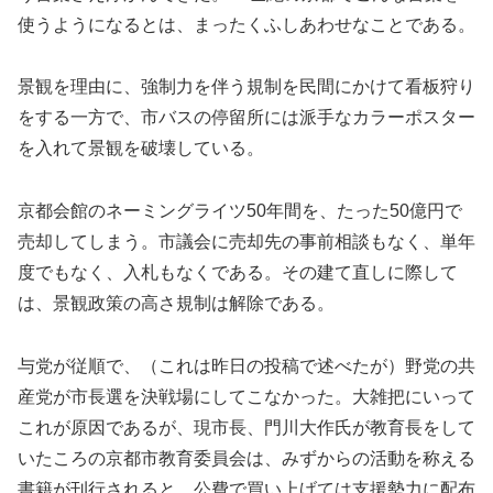
使うようになるとは、まったくふしあわせなことである。
景観を理由に、強制力を伴う規制を民間にかけて看板狩り
をする一方で、市バスの停留所には派手なカラーポスター
を入れて景観を破壊している。
京都会館のネーミングライツ50年間を、たった50億円で
売却してしまう。市議会に売却先の事前相談もなく、単年
度でもなく、入札もなくである。その建て直しに際して
は、景観政策の高さ規制は解除である。
与党が従順で、（これは昨日の投稿で述べたが）野党の共
産党が市長選を決戦場にしてこなかった。大雑把にいって
これが原因であるが、現市長、門川大作氏が教育長をして
いたころの京都市教育委員会は、みずからの活動を称える
書籍が刊行されると、公費で買い上げては支援勢力に配布