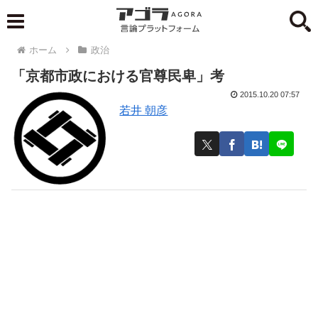
ホーム
政治
「京都市政における官尊民卑」考
2015.10.20 07:57
若井 朝彦