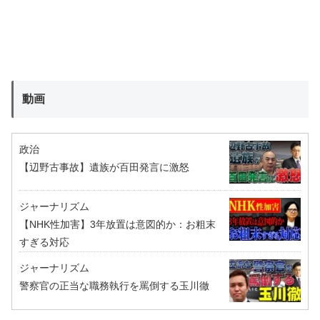
動画
政治
【辺野古事故】遺族が百田発言に激怒
ジャーナリズム
【NHK性加害】3年放置は意図的か：お粗末
すぎる対応
ジャーナリズム
警察官の正当な職務執行を罵倒する玉川徹