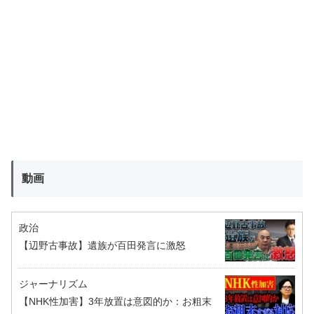
動画
政治
【辺野古事故】遺族が百田発言に激怒
ジャーナリズム
【NHK性加害】3年放置は意図的か：お粗末