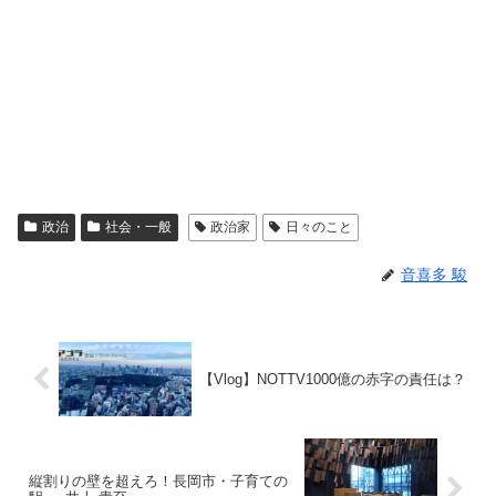
政治
社会・一般
政治家
日々のこと
音喜多 駿
【Vlog】NOTTV1000億の赤字の責任は？
縦割りの壁を超えろ！長岡市・子育ての