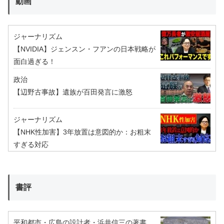
動画
ジャーナリズム
【NVIDIA】ジェンスン・フアンの日本戦略が
面白過ぎる！
政治
【辺野古事故】遺族が百田発言に激怒
ジャーナリズム
【NHK性加害】3年放置は意図的か：お粗末
すぎる対応
書評
平和都市・広島の設計者・浜井信三の著書