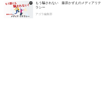
もう騙されない 藤原かずえのメディアリテ
ラシー
アゴラ編集部