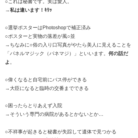
○これは秘書です。実は愛人。
→
私は違います！ｷﾘｯ
○選挙ポスターはPhotoshopで補正済み
○ポスターと実物の落差が風○並
→ちなみに○俗の入り口写真がやたら美人に見えることを
「パネルマジック（パネマジ）」といいます。
何の話だ
よ
。
○偉くなると自宅前にバス停ができる
→大臣になると臨時の交番までできる
○困ったらとりあえず入院
→そういう専門の病院があるとかないとか…
○不祥事が起きると秘書が失踪して遺体で見つかる