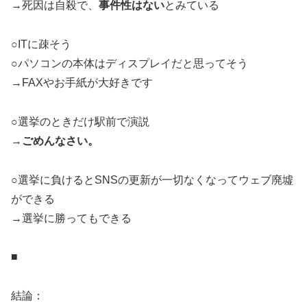
→死因は自殺で、
事件性はない
とみている
○ITに疎そう
○パソコンの本体はディスプレイだと思ってそう
→FAXやお手紙が大好きです
○選挙のときだけ駅前で演説
→
ごめんなさい。
○選挙に負けるとSNSの更新が一切なくなってウェブ廃墟
ができる
→選挙に勝ってもできる
■
結論：