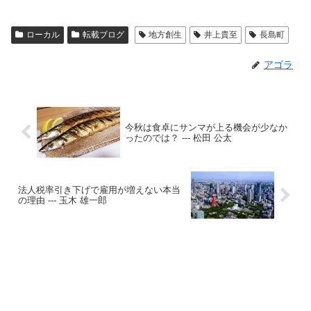
ローカル
転載ブログ
地方創生
井上貴至
長島町
アゴラ
今秋は食卓にサンマが上る機会が少なか
ったのでは？ --- 松田 公太
法人税率引き下げで雇用が増えない本当
の理由 --- 玉木 雄一郎