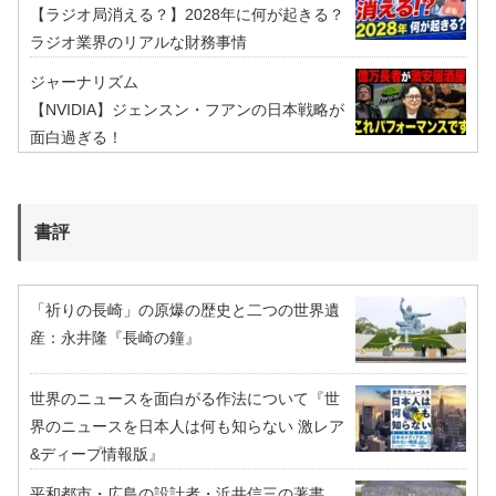
【ラジオ局消える？】2028年に何が起きる？
ラジオ業界のリアルな財務事情
ジャーナリズム
【NVIDIA】ジェンスン・フアンの日本戦略が
面白過ぎる！
書評
「祈りの長崎」の原爆の歴史と二つの世界遺
産：永井隆『長崎の鐘』
世界のニュースを面白がる作法について『世
界のニュースを日本人は何も知らない 激レア
&ディープ情報版』
平和都市・広島の設計者・浜井信三の著書