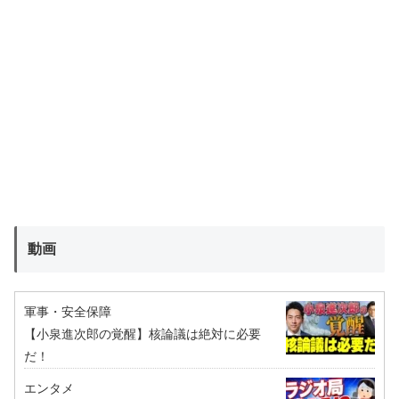
動画
軍事・安全保障
【小泉進次郎の覚醒】核論議は絶対に必要
だ！
エンタメ