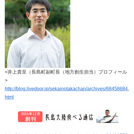
<井上貴至（長島町副町長（地方創生担当）プロフィール
>
http://blog.livedoor.jp/sekainotakachan/archives/68458684.
html