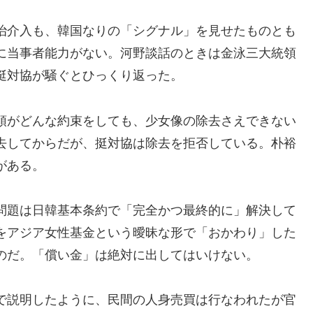
治介入も、韓国なりの「シグナル」を見せたものとも
に当事者能力がない。河野談話のときは金泳三大統領
挺対協が騒ぐとひっくり返った。
領がどんな約束をしても、少女像の除去さえできない
去してからだが、挺対協は除去を拒否している。朴裕
がある。
問題は日韓基本条約で「完全かつ最終的に」解決して
をアジア女性基金という曖昧な形で「おかわり」した
のだ。「償い金」は絶対に出してはいけない。
で説明したように、民間の人身売買は行なわれたが官