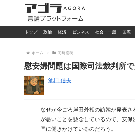
トップ
政治
経済
ビジネス
社会・一般
国際
ホーム
同時投稿
慰安婦問題は国際司法裁判所で
池田 信夫
なぜか今ごろ岸田外相の訪韓が発表さ
が悪いことを懸念しているので、安保
国に働きかけているのだろう。