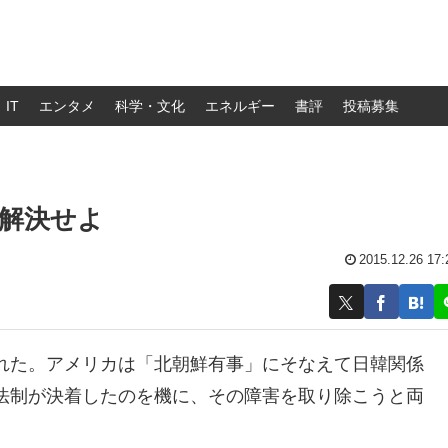
IT
エンタメ
科学・文化
エネルギー
書評
投稿募集
解決せよ
2015.12.26 17:
れた。アメリカは「北朝鮮有事」にそなえて日韓関係
法制が決着したのを機に、その障害を取り除こうと両