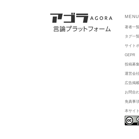
MEN
著者一
タグ一
サイト
GEPR
投稿募
運営会
広告掲
お問合
免責事
本サイ