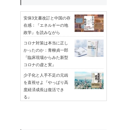
安保3文書改訂と中国の存
在感：『エネルギーの地
政学』を読みながら
コロナ対策は本当に正し
かったのか：青柳貞一郎
『臨床現場からみた新型
コロナの虚と実』
少子化と人手不足の元凶
を直視せよ『やっぱり高
度経済成長は復活でき
る』