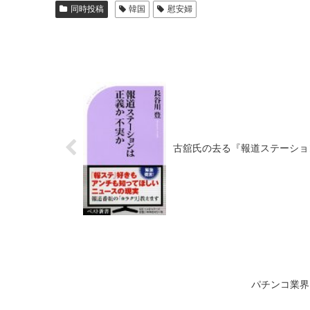
同時投稿
韓国
慰安婦
古舘氏の去る『報道ステーショ
パチンコ業界