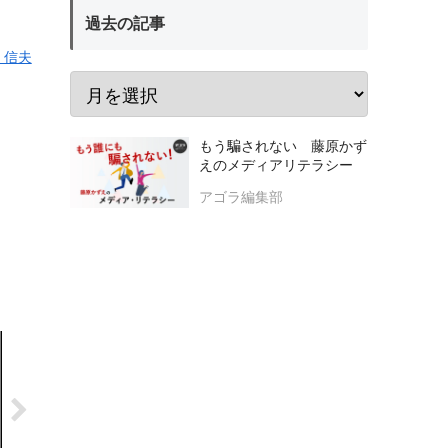
過去の記事
 信夫
もう騙されない 藤原かず
えのメディアリテラシー
アゴラ編集部