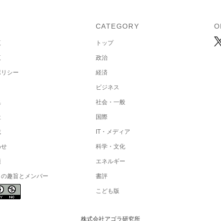
U
CATEGORY
O
覧
トップ
覧
政治
ポリシー
経済
ビジネス
集
社会・一般
社
国際
載
IT・メディア
わせ
科学・文化
項
エネルギー
トの趣旨とメンバー
書評
こども版
株式会社アゴラ研究所