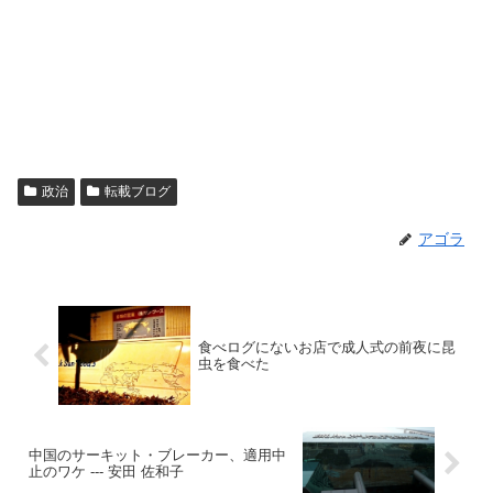
政治
転載ブログ
アゴラ
食べログにないお店で成人式の前夜に昆
虫を食べた
中国のサーキット・ブレーカー、適用中
止のワケ --- 安田 佐和子