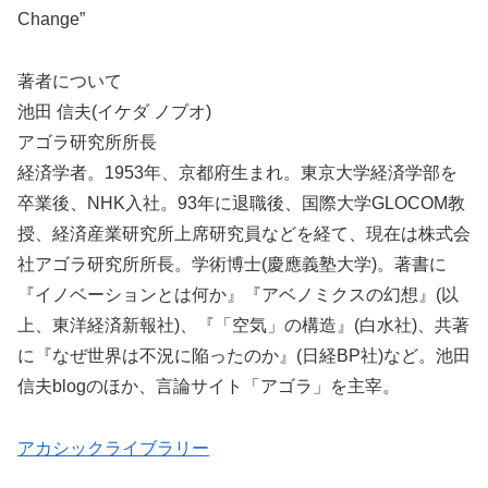
Change”
著者について
池田 信夫(イケダ ノブオ)
アゴラ研究所所長
経済学者。1953年、京都府生まれ。東京大学経済学部を
卒業後、NHK入社。93年に退職後、国際大学GLOCOM教
授、経済産業研究所上席研究員などを経て、現在は株式会
社アゴラ研究所所長。学術博士(慶應義塾大学)。著書に
『イノベーションとは何か』『アベノミクスの幻想』(以
上、東洋経済新報社)、『「空気」の構造』(白水社)、共著
に『なぜ世界は不況に陥ったのか』(日経BP社)など。池田
信夫blogのほか、言論サイト「アゴラ」を主宰。
アカシックライブラリー