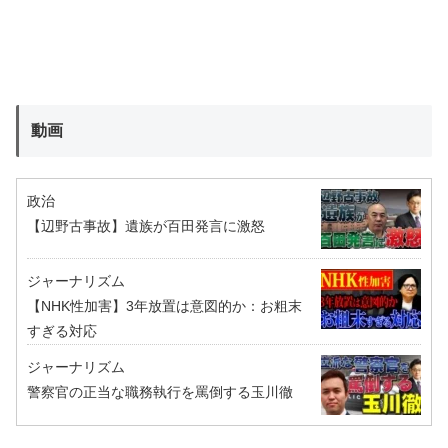
動画
政治
【辺野古事故】遺族が百田発言に激怒
ジャーナリズム
【NHK性加害】3年放置は意図的か：お粗末
すぎる対応
ジャーナリズム
警察官の正当な職務執行を罵倒する玉川徹