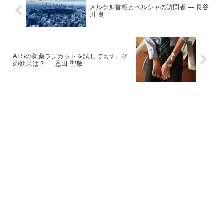
メルケル首相とペルシャの訪問者 --- 長谷
川 良
ALSの新薬ラジカットを試してます。そ
の効果は？ --- 恩田 聖敬