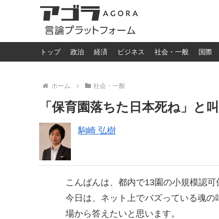
トップ
政治
経済
ビジネス
社会・一般
国際
ホーム
社会・一般
「保育園落ちた日本死ね」と
駒崎 弘樹
こんばんは、都内で13園の小規模認
今日は、ネット上でバズっている魂の
場から答えたいと思います。