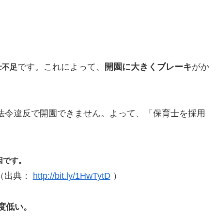
です。これによって、
開園に大きくブレーキ
がか
士不足
法令違反で開園できません。よって、「保育士を採用
因です。
。（出典：
http://bit.ly/1HwTytD
）
度低い。