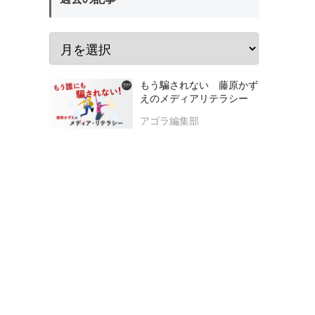
もう騙されない 藤原かず
えのメディアリテラシー
アゴラ編集部