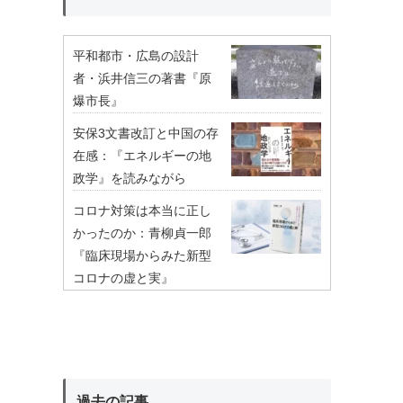
平和都市・広島の設計
者・浜井信三の著書『原
爆市長』
安保3文書改訂と中国の存
在感：『エネルギーの地
政学』を読みながら
コロナ対策は本当に正し
かったのか：青柳貞一郎
『臨床現場からみた新型
コロナの虚と実』
過去の記事