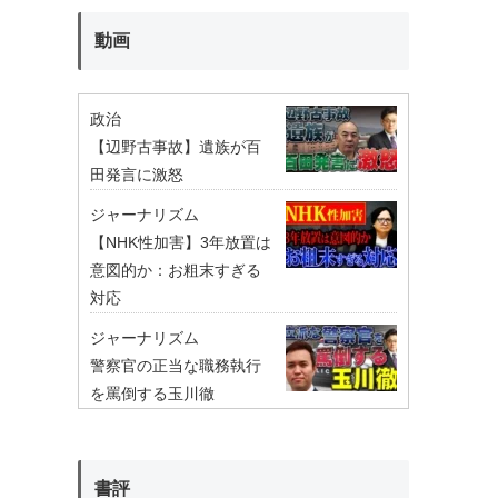
動画
政治
【辺野古事故】遺族が百
田発言に激怒
ジャーナリズム
【NHK性加害】3年放置は
意図的か：お粗末すぎる
対応
ジャーナリズム
警察官の正当な職務執行
を罵倒する玉川徹
書評