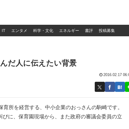
IT
エンタメ
科学・文化
エネルギー
書評
投稿募集
叫んだ人に伝えたい背景
2016.02.17 06:
可保育所を経営する、中小企業のおっさんの駒崎です。
叫びに、保育園現場から、また政府の審議会委員の立