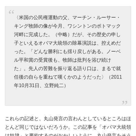
〈米国の公民権運動の父、マーチン・ルーサー・
キング牧師の像が今月、ワシントンのポトマック
河畔に完成した。（中略）だが、その歴史の申し
子といえるオバマ大統領の除幕演説は、控えめだ
った。「どんな勝利にも揺り戻しがある。ノーベ
ル平和賞の受賞後も、牧師は批判を浴び続け
た」。先人の苦難を振り返る語り口は、まるで就
任後の自らを重ねて嘆くかのようだった〉（2011
年10月31日、立野純二）
これらの記述と、丸山発言の言わんとしているところはほ
とんど同じではないだろうか。この記事を「オバマ大統領
は奴隷」と要約するのがおかしいように、丸山発言をそう