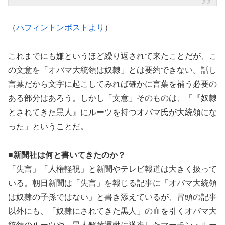
（
ハフィントンポストより
）
これまでにも嫌というほど繰り返されて来たことだが、こ
の文意を「オバマ大統領は奴隷」とは要約できない。話し
言葉だから文字に起こしてみれば確かに言葉を補う必要の
ある部分はあろう。しかし「文意」そのものは、「『奴隷
とされてきた黒人』にルーツを持つオバマ氏が大統領にな
った」ということだ。
■新聞社は何と書いてきたのか？
「失言」「人権軽視」と新聞やテレビ報道は大きく扱って
いる。朝日新聞は「失言」を報じる記事に「オバマ大統領
は奴隷の子孫ではない」と書き添えているが、冒頭の記事
以外にも、「奴隷にされてきた黒人」の血を引くオバマ大