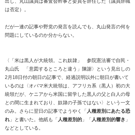
出し、丸山議員は審査会幹事と委員を辞任した（議員辞職
は否定）。
だが一連の記事や野党の発言を読んでも、丸山発言の何を
問題にしているのか分からない。
〈「米は黒人が大統領。これ奴隷」 参院憲法審で自民・
丸山氏 「意図するところと違う」陳謝〉という見出しの
2月18日付の朝日の記事で、経過説明以外に朝日が書いて
いるのは〈オバマ米大統領は、アフリカ系（黒人）初の大
統領だが、ケニアから米国に留学した黒人の父と白人の母
との間に生まれており、奴隷の子孫ではない〉という一文
のみ。さらに翌日の記事でようやく「
人種差別にあたる恐
れ
」と書いた。他紙も「
人種差別的
」「
人種差別的響き
」
などとしている。