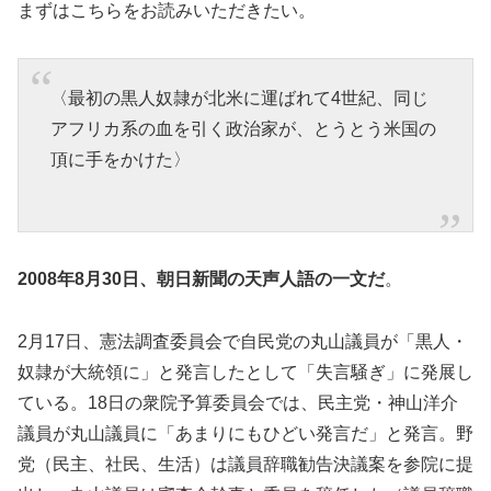
まずはこちらをお読みいただきたい。
〈最初の黒人奴隷が北米に運ばれて4世紀、同じ
アフリカ系の血を引く政治家が、とうとう米国の
頂に手をかけた〉
2008年8月30日、朝日新聞の天声人語の一文だ
。
2月17日、憲法調査委員会で自民党の丸山議員が「黒人・
奴隷が大統領に」と発言したとして「失言騒ぎ」に発展し
ている。18日の衆院予算委員会では、民主党・神山洋介
議員が丸山議員に「あまりにもひどい発言だ」と発言。野
党（民主、社民、生活）は議員辞職勧告決議案を参院に提