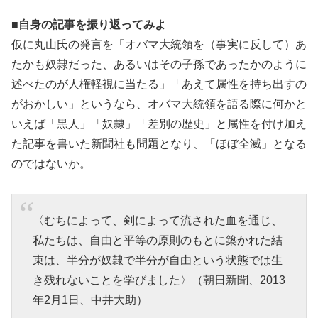
■自身の記事を振り返ってみよ
仮に丸山氏の発言を「オバマ大統領を（事実に反して）あ
たかも奴隷だった、あるいはその子孫であったかのように
述べたのが人権軽視に当たる」「あえて属性を持ち出すの
がおかしい」というなら、オバマ大統領を語る際に何かと
いえば「黒人」「奴隷」「差別の歴史」と属性を付け加え
た記事を書いた新聞社も問題となり、「ほぼ全滅」となる
のではないか。
〈むちによって、剣によって流された血を通じ、
私たちは、自由と平等の原則のもとに築かれた結
束は、半分が奴隷で半分が自由という状態では生
き残れないことを学びました〉（朝日新聞、2013
年2月1日、中井大助）