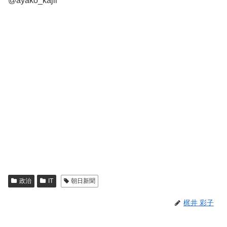
@ayako_kajii
政治
IT
朝日新聞
梶井 彩子