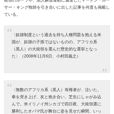
統領のルーツや、黒人解放運動に邁進したマーチン・ルー
サー・キング牧師を引き合いに出した記事を何度も掲載し
ている。
〈奴隷制度という過去を持ち人種問題を抱える米
国が、奴隷の子孫ではないものの、アフリカ系
（黒人）の大統領を選んだ歴史的な選挙となっ
た〉（2008年11月6日、小村田義之）
〈無数のアフリカ系（黒人）有権者が、泣いた。
拳を突き上げ、友と抱き合い、芝生にしゃがみ込
んで。米イリノイ州シカゴで四日夜、大統領選に
勝利したオバマ氏が舞台に姿を見せた瞬間、いっ