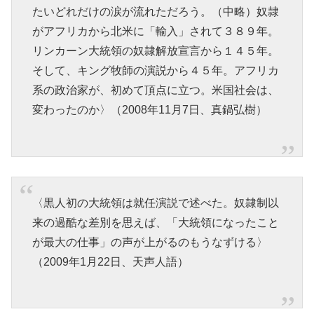
たいどれだけの涙が流れただろう。（中略）奴隷
がアフリカから北米に「輸入」されて３８９年。
リンカーン大統領の奴隷解放宣言から１４５年。
そして、キング牧師の演説から４５年。アフリカ
系の政治家が、初めて頂点に立つ。米国社会は、
変わったのか〉（2008年11月7日、真鍋弘樹）
〈黒人初の大統領は就任演説で述べた。奴隷制以
来の過酷な差別を思えば、「大統領になったこと
が最大の仕事」の声が上がるのもうなずける〉
（2009年1月22日、天声人語）