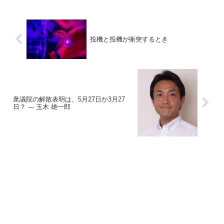
投機と投機が衝突するとき
衆議院の解散表明は、5月27日か3月27
日？ --- 玉木 雄一郎