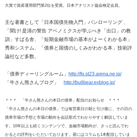
大賞で資産運用部門第2位を受賞。日本アナリスト協会検定会員。
主な著書として「日本国債先物入門」パンローリング 、
「聞け! 是清の警告 アベノミクスが学ぶべき「出口」の教
訓」すばる舎、「短期金融市場の基本がよーくわかる本」
秀和システム、「債券と国債のしくみがわかる本」技術評
論社など多数。
「債券ディーリングルーム」
http://fp.st23.arena.ne.jp/
「牛さん熊さんブログ」
http://bullbear.exblog.jp/
＊＊＊ 「牛さん熊さんの本日の債券」配信のお知らせ ＊＊＊
「牛さん熊さんの本日の債券」では毎営業日の朝と引け後に、その日の
債券市場の予想と市場の動向を会話形式でわかりやすく解説していま
す。10年以上も続くコンテンツで、金融市場動向が、さっと読んでわ
かるとの評判をいただいております。昼にはコラムも1本配信していま