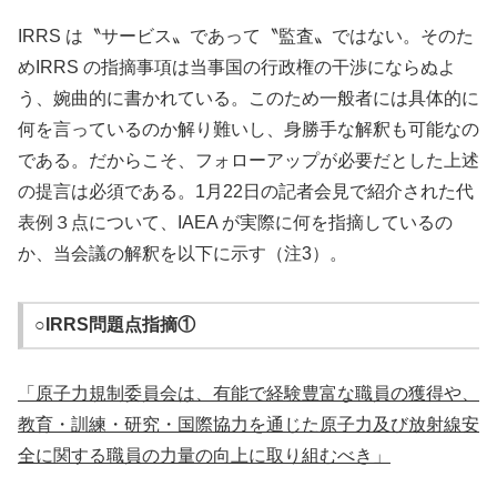
IRRS は〝サービス〟であって〝監査〟ではない。そのた
めIRRS の指摘事項は当事国の行政権の干渉にならぬよ
う、婉曲的に書かれている。このため一般者には具体的に
何を言っているのか解り難いし、身勝手な解釈も可能なの
である。だからこそ、フォローアップが必要だとした上述
の提言は必須である。1月22日の記者会見で紹介された代
表例３点について、IAEA が実際に何を指摘しているの
か、当会議の解釈を以下に示す（注3）。
○IRRS問題点指摘①
「原子力規制委員会は、有能で経験豊富な職員の獲得や、
教育・訓練・研究・国際協力を
通じた原子力及び放射線安
全に関する職員の力量の向上に取り組むべき」