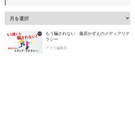
もう騙されない 藤原かずえのメディアリテ
ラシー
アゴラ編集部