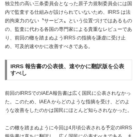
独立性の高い三条委員会となった原子力規制委員会には国
内で監査する仕組みが設けられていないため、IRRS は法
的拘束力のない〝サービス〟という位置づけではあるもの
の、監査に代わる各国の専門家による貴重なレビューであ
り、前回の轍を踏まぬようIRRS の指摘を謙虚に受け止
め、可及的速やかに改善すべきである。
IRRS 報告書の公表後、速やかに翻訳版を公表
すべし
前回のIRRSでのIAEA報告書は広く国民に公表されなかっ
た。このため、IAEA からどのような指摘を受け、どのよ
うな改善をしたのかは国民にほとんど知らされなかった。
この轍を踏まぬように今回は4月頃公表される予定のIRRS
報告書は直ちに翻訳し、広く国民に公表すべきである。ま