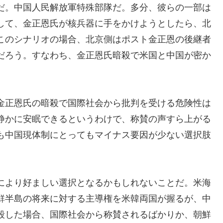
だ。中国人民解放軍特殊部隊だ。多分、彼らの一部は
して、金正恩氏が核兵器に手をかけようとしたら、北
このシナリオの場合、北京側はポスト金正恩の後継者
だろう。すなわち、金正恩氏暗殺で米国と中国が密か
金正恩氏の暗殺で国際社会から批判を受ける危険性は
静かに安眠できるというわけで、称賛の声すら上がる
も中国現体制にとってもマイナス要因が少ない選択肢
により好ましい選択となるかもしれないことだ。米海
鮮半島の将来に対する主導権を米韓両国が握るが、中
殺した場合、国際社会から称賛されるばかりか、朝鮮