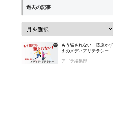
過去の記事
もう騙されない 藤原かず
えのメディアリテラシー
アゴラ編集部