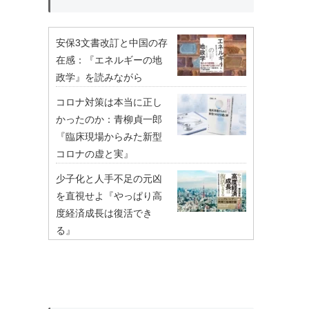
安保3文書改訂と中国の存
在感：『エネルギーの地
政学』を読みながら
コロナ対策は本当に正し
かったのか：青柳貞一郎
『臨床現場からみた新型
コロナの虚と実』
少子化と人手不足の元凶
を直視せよ『やっぱり高
度経済成長は復活でき
る』