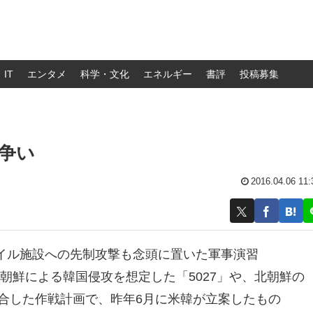
IT
エンタメ
科学・文化
エネルギー
書評
投稿募集
争い
2016.04.06 11:
イル施設への先制攻撃も念頭に置いた軍事演習
、北朝鮮による韓国侵攻を想定した「5027」や、北朝鮮の
総合した作戦計画で、昨年6月に米韓が立案したもの