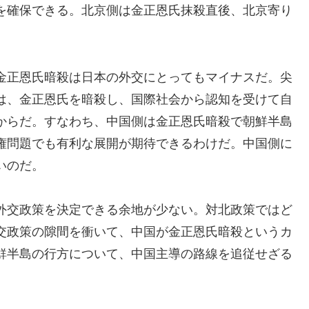
を確保できる。北京側は金正恩氏抹殺直後、北京寄り
金正恩氏暗殺は日本の外交にとってもマイナスだ。尖
は、金正恩氏を暗殺し、国際社会から認知を受けて自
からだ。すなわち、中国側は金正恩氏暗殺で朝鮮半島
権問題でも有利な展開が期待できるわけだ。中国側に
いのだ。
外交政策を決定できる余地が少ない。対北政策ではど
交政策の隙間を衝いて、中国が金正恩氏暗殺というカ
鮮半島の行方について、中国主導の路線を追従せざる