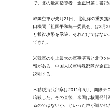
で、北の最高指導者・金正恩第１書記
韓国空軍が先月21日、北朝鮮の重要
口機関「祖国平和統一委員会」は3月2
と報復攻撃を示唆。それだけではない
てきた。
米韓軍の史上最大の軍事演習と北側の
報がある。中国人民軍特殊部隊が金正
説明する。
米精鋭海兵部隊は2011年5月、国際
暗殺した。その直後、米国は核開発計
るのではないか、といった声が囁かれ