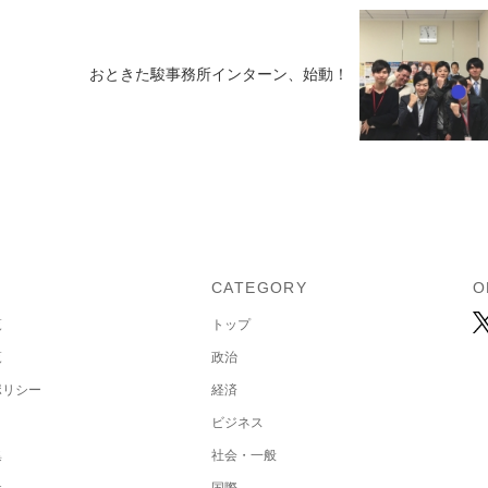
おときた駿事務所インターン、始動！
U
CATEGORY
O
覧
トップ
覧
政治
ポリシー
経済
ビジネス
集
社会・一般