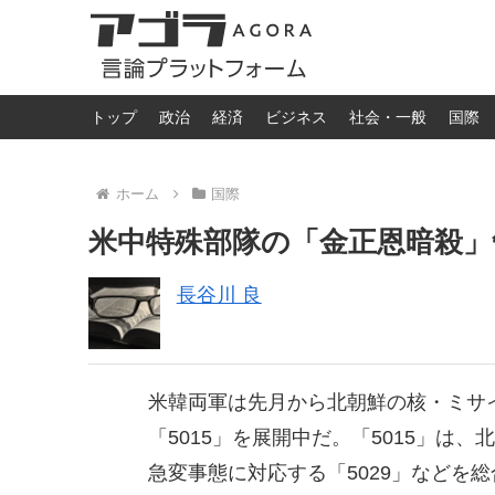
トップ
政治
経済
ビジネス
社会・一般
国際
ホーム
国際
米中特殊部隊の「金正恩暗殺」
長谷川 良
米韓両軍は先月から北朝鮮の核・ミサ
「5015」を展開中だ。「5015」は
急変事態に対応する「5029」などを