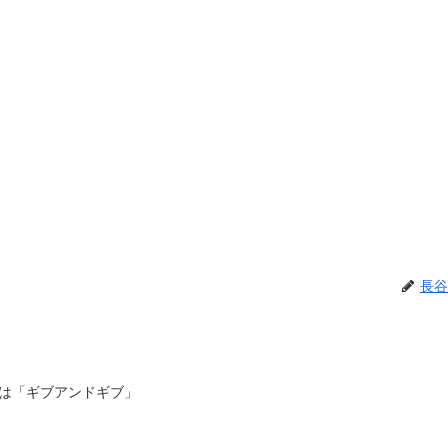
長谷
は「ギブアンドギブ」