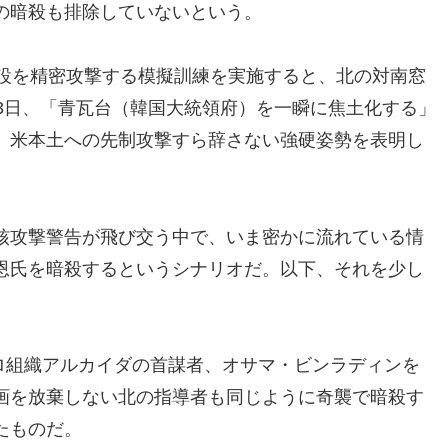
の暗殺も排除していないという。
施設を精密攻撃する模擬訓練を実施すると、北の対南窓
3日、「青瓦台（韓国大統領府）を一瞬に焦土化する」
。米本土への先制攻撃すら辞さない強硬姿勢を表明し
核攻撃警告が飛び交う中で、いま密かに流れている情
恩氏を暗殺するというシナリオだ。以下、それを少し
テロ組織アルカイダの首謀者、オサマ・ビンラディンを
画を放棄しない北の指導者も同じように奇襲で暗殺す
たものだ。