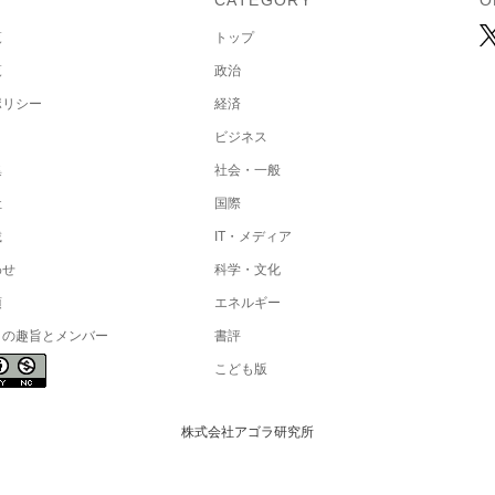
U
CATEGORY
O
覧
トップ
覧
政治
ポリシー
経済
ビジネス
集
社会・一般
社
国際
載
IT・メディア
わせ
科学・文化
項
エネルギー
トの趣旨とメンバー
書評
こども版
株式会社アゴラ研究所