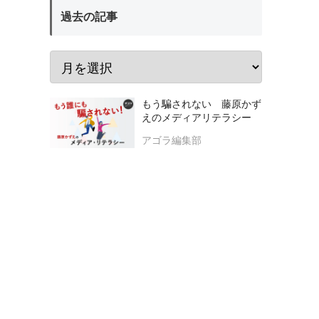
過去の記事
もう騙されない 藤原かず
えのメディアリテラシー
アゴラ編集部