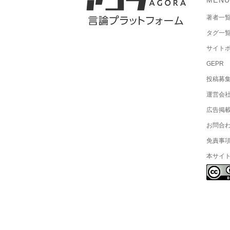
MEN
著者一
タグ一
サイト
GEPR
投稿募
運営会
広告掲
お問合
免責事
本サイ