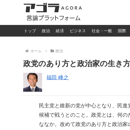
トップ
政治
経済
ビジネス
社会・一般
国際
ホーム
政治
政党のあり方と政治家の生き
福田 峰之
民主党と維新の党が中心となり、民進
候補で戦うとのこと。政党とは、何の
ななか。改めて政党のあり方と政治家