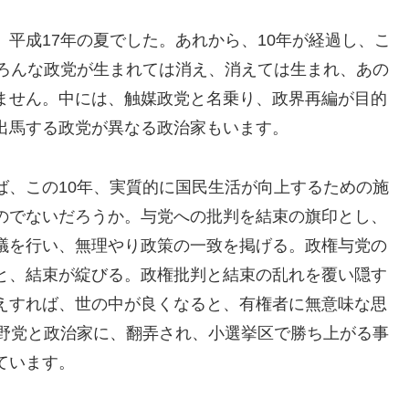
平成17年の夏でした。あれから、10年が経過し、こ
いろんな政党が生まれては消え、消えては生まれ、あの
ません。中には、触媒政党と名乗り、政界再編が目的
出馬する政党が異なる政治家もいます。
ば、この10年、実質的に国民生活が向上するための施
のでないだろうか。与党への批判を結束の旗印とし、
議を行い、無理やり政策の一致を掲げる。政権与党の
と、結束が綻びる。政権批判と結束の乱れを覆い隠す
えすれば、世の中が良くなると、有権者に無意味な思
た野党と政治家に、翻弄され、小選挙区で勝ち上がる事
ています。