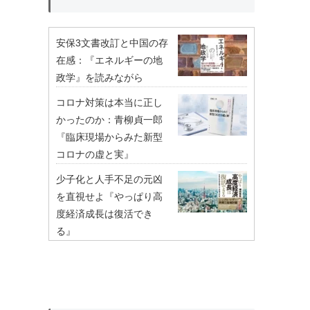
安保3文書改訂と中国の存
在感：『エネルギーの地
政学』を読みながら
コロナ対策は本当に正し
かったのか：青柳貞一郎
『臨床現場からみた新型
コロナの虚と実』
少子化と人手不足の元凶
を直視せよ『やっぱり高
度経済成長は復活でき
る』