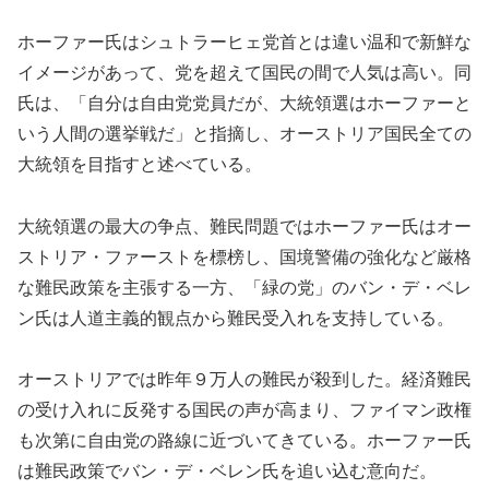
ホーファー氏はシュトラーヒェ党首とは違い温和で新鮮な
イメージがあって、党を超えて国民の間で人気は高い。同
氏は、「自分は自由党党員だが、大統領選はホーファーと
いう人間の選挙戦だ」と指摘し、オーストリア国民全ての
大統領を目指すと述べている。
大統領選の最大の争点、難民問題ではホーファー氏はオー
ストリア・ファーストを標榜し、国境警備の強化など厳格
な難民政策を主張する一方、「緑の党」のバン・デ・ベレ
ン氏は人道主義的観点から難民受入れを支持している。
オーストリアでは昨年９万人の難民が殺到した。経済難民
の受け入れに反発する国民の声が高まり、ファイマン政権
も次第に自由党の路線に近づいてきている。ホーファー氏
は難民政策でバン・デ・ベレン氏を追い込む意向だ。