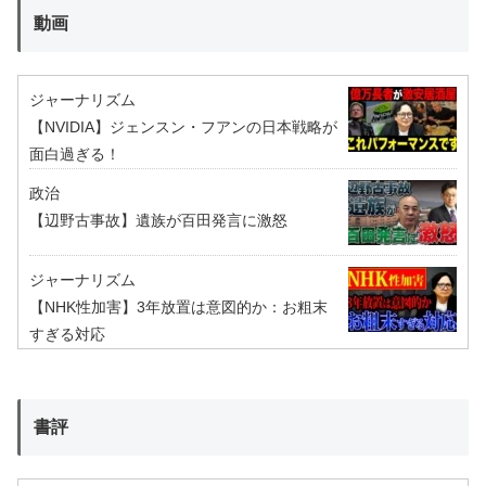
動画
ジャーナリズム
【NVIDIA】ジェンスン・フアンの日本戦略が
面白過ぎる！
政治
【辺野古事故】遺族が百田発言に激怒
ジャーナリズム
【NHK性加害】3年放置は意図的か：お粗末
すぎる対応
書評