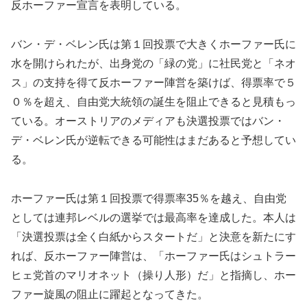
反ホーファー宣言を表明している。
バン・デ・ベレン氏は第１回投票で大きくホーファー氏に
水を開けられたが、出身党の「緑の党」に社民党と「ネオ
ス」の支持を得て反ホーファー陣営を築けば、得票率で５
０％を超え、自由党大統領の誕生を阻止できると見積もっ
ている。オーストリアのメディアも決選投票ではバン・
デ・ベレン氏が逆転できる可能性はまだあると予想してい
る。
ホーファー氏は第１回投票で得票率35％を越え、自由党
としては連邦レベルの選挙では最高率を達成した。本人は
「決選投票は全く白紙からスタートだ」と決意を新たにす
れば、反ホーファー陣営は、「ホーファー氏はシュトラー
ヒェ党首のマリオネット（操り人形）だ」と指摘し、ホー
ファー旋風の阻止に躍起となってきた。