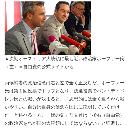
▲次期オーストリア大統領に最も近い政治家ホーファー氏
（左）＝自由党の公式サイトから
両候補者の政治信念は右と左で全く正反対だ。ホーファー
氏は第１回投票でトップとなり、決選投票でバン・デ・ベ
レン氏との戦いが決まると、「思想的には全く違うから戦
いやすい。自分は自身の信念を国民に説明していくだけ
だ」と述べる一方、「緑の党」前党首は「極右（自由党）
の政治家をわが国の大統領にしてはならない」と強調し、