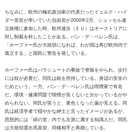
ちなみに、欧州の極右政治家の代表だったイェルク・ハイ
ダー党首が率いていた自由党が2000年2月、シュッセル連
立政権に参加した時、欧州連合（ＥＵ）はオーストリアに
対し制裁を科したことがある。バン・デ・ベレン氏は、
「ホーファー氏が大統領になれば、わが国は再び欧州内で
孤立する」と国民に警告を発している。
ホーファー氏はパラシュートの事故で脊髄をやられ、歩行
には杖が必要だ。同氏は銃を所持している。身辺の安全の
ためという。一方、バン・デ・ベレン氏は喫煙家で有名
だ。環境・健康問題で喫煙が良くないと分かっているがや
められない。同氏が笑うと、黄色くなった歯が見える。同
氏は経済学者で穏やかな紳士と言ったイメージがあるが、
思想的には「緑の党」内でも左派に属する知識人だ。同氏
は大統領選出馬直前、同棲相手と再婚している。