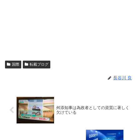
国際
転載ブログ
長谷川 良
舛添知事は為政者としての資質に著しく
欠けている