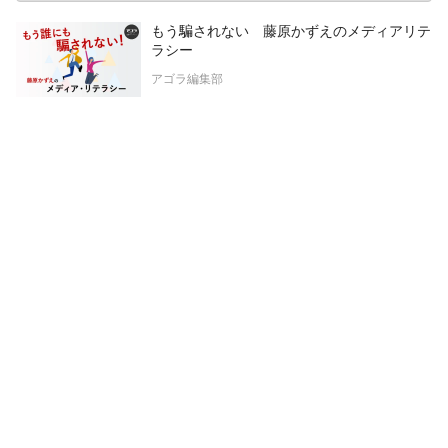
もう騙されない 藤原かずえのメディアリテ
ラシー
アゴラ編集部