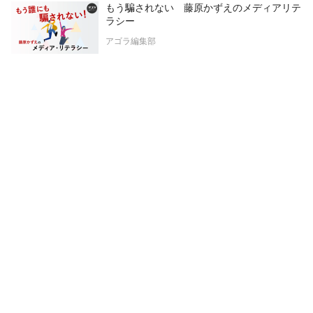
もう騙されない 藤原かずえのメディアリテ
ラシー
アゴラ編集部