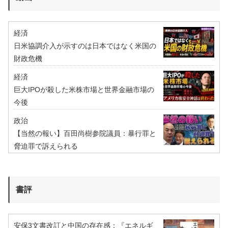
経済
日米協調介入が示すのは日本ではなく米国の
財政危機
経済
巨大IPOが殺した米株市場と世界金融市場の
今後
政治
【当然の報い】百田尚樹参院議員：暴行罪と
脅迫罪で訴えられる
書評
安保3文書改訂と中国の存在感：『エネルギ