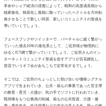
革命やシェア経済の浸透によって、昭和の高度成長期から
核家族化、独居化し孤独に陥っていったベクトルを方向転
換させることで新しい同居、新しいコミュニテイの形成を
導いていくでしょう。
フェースブックやツイッターで、バーチャルに緩く繋がっ
ていった過去10年の進化系として、ご近所様が物理的に
ゆるくICT網で繋がっていくでしょう。ご近所さんのイン
ターネットコミュニテイ形成を促すアプリが百花繚乱し、
昔流でいうオフ会があちこちで定常化するでしょう。
そこでは、ご近所のちょっとした助け合いが価格シグナル
アプリで生まれていき、公共・箱もの事業であった官主導
の教育・育児・介護が、民の手でソフトに行われていき、
既得権をもつ公務員の削減、箱もの公共投資、介護・健
康・厚生年金、生活保護などの支出の見える化、民への移