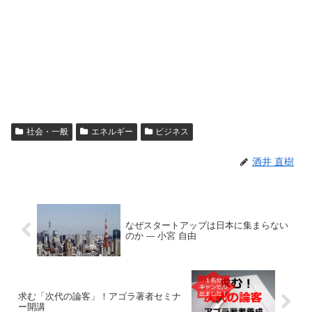
社会・一般
エネルギー
ビジネス
酒井 直樹
なぜスタートアップは日本に集まらない
のか --- 小宮 自由
求む「次代の論客」！アゴラ著者セミナ
ー開講