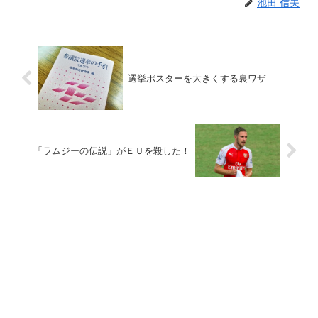
池田 信夫
選挙ポスターを大きくする裏ワザ
「ラムジーの伝説」がＥＵを殺した！