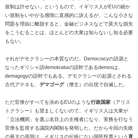
規制は許せない」というもので、イギリス人がEUの細か
い規制をいやがる感情に直感的に訴えるが、こんな小さな
問題を理由に離脱すると、金融ビジネスなどで莫大な損失
をこうむることは、ほとんどの大衆は知らないし知る必要
もない。
それがデモクラシーの本質なのだ。Democracyの語源と
なったギリシャ語demokratiaの語幹であるdemosは、
demagogyの語幹でもある。デモクラシーの起源とされる
古代アテネも、
デマゴーグ
（僭主）の出現で自滅した。
ただ官僚がすべてを決めるEUのような
行政国家
（アリス
トクラシー）も望ましくないので、イギリス人は大衆が
「立法機関」を選ぶ名目上の主権者になり、実務を行なう
官僚を監視する議院内閣制を発明した。だから今回の失敗
の最大の原因は、イギリスの伝統にない国民投票という
直