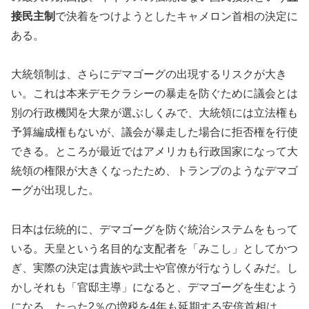
接民主制
で決着をつけようとしたキャメロン首相の決定に
ある。
大統領制は、さらにデマゴーグの出現するリスクが大き
い。これは本来デモクラシーの暴走を防ぐために議会とは
別の行政機関を大衆が選ぶしくみで、大統領には立法権も
予算編成権もないが、議会が暴走した場合に拒否権を行使
できる。ところが最近ではアメリカも行政国家になって大
統領の権限が大きくなったため、トランプのようなデマゴ
ーグが出現した。
日本は伝統的に、デマゴーグを防ぐ統治システムをもって
いる。天皇という名目的な支配者を「みこし」としてかつ
ぎ、実際の決定は貴族や武士や官僚が行なうしくみだ。し
かしそれも「官邸主導」になると、デマゴーグを生むよう
になる。たった2％の増税を4年も延期する安倍首相は、